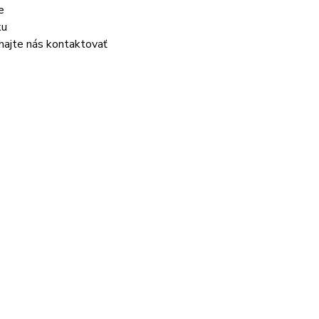
e
ku
áhajte nás kontaktovať