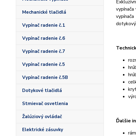
Exkluzív
vypínača 
Mechanické tlačidlá
vypínača
dotykový
Vypínač radenie č.1
Vypínač radenie č.6
Technic
Vypínač radenie č.7
roz
Vypínač radenie č.5
hrú
hrú
Vypínač radenie č.5B
cel
kry
Dotykové tlačidlá
výr
Stmievač osvetlenia
Žalúziový ovládač
Ďalšie i
Elektrické zásuvky
rám