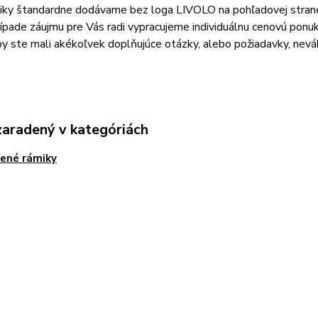
iky štandardne dodávame bez loga LIVOLO na pohľadovej stran
rípade záujmu pre Vás radi vypracujeme individuálnu cenovú ponu
by ste mali akékoľvek doplňujúce otázky, alebo požiadavky, nev
zaradený v kategóriách
ené rámiky