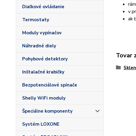
rám
Diaľkové ovládanie
v p
ak 
Termostaty
Moduly vypínačov
Náhradné diely
Tovar 
Pohybové detektory
Sklen
Inštalačné krabičky
Bezpotenciálové spínače
Shelly WiFi moduly
Špeciálne komponenty
Systém LOXONE