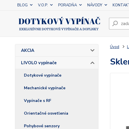
BLOG
V.O.P.
PORADŇA
NÁVODY
KONTAK
Úvod
L
AKCIA
Skle
LIVOLO vypínače
Dotykové vypínače
Mechanické vypínače
Vypínače s RF
Orientačné osvetlenia
Pohybové senzory