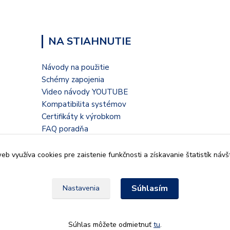
NA STIAHNUTIE
Návody na použitie
Schémy zapojenia
Video návody YOUTUBE
Kompatibilita systémov
Certifikáty k výrobkom
FAQ poradňa
Blogové články
b využíva cookies pre zaistenie funkčnosti a získavanie štatistík návš
Súhlasím
Nastavenia
935 32, Kalná nad Hronom,
Súhlas môžete odmietnuť
tu
.