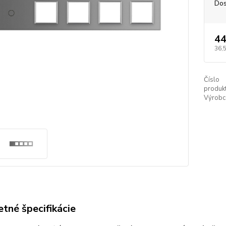
Dos
44
36,
Číslo
produkt
Výrobc
tné špecifikácie