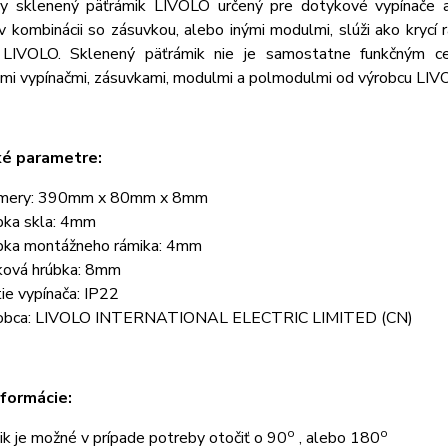
ny sklenený päťrámik LIVOLO určený pre dotykové vypínače
v kombinácii so zásuvkou, alebo inými modulmi, slúži ako krycí
 LIVOLO. Sklenený päťrámik nie je samostatne funkčným ce
mi vypínačmi, zásuvkami, modulmi a polmodulmi od výrobcu LIV
ké parametre:
mery: 390mm x 80mm x 8mm
bka skla: 4mm
bka montážneho rámika: 4mm
ková hrúbka: 8mm
tie vypínača: IP22
obca: LIVOLO INTERNATIONAL ELECTRIC LIMITED (CN)
nformácie:
o
o
ik je možné v prípade potreby otočiť o 90
, alebo 180