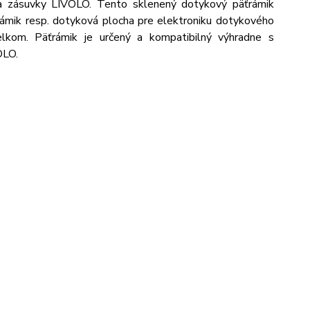
 a zásuvky LIVOLO. Tento sklenený dotykový päťrámik
 rámik resp. dotyková plocha pre elektroniku dotykového
lkom. Päťrámik je určený a kompatibilný výhradne s
OLO.