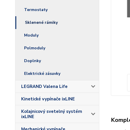
Termostaty
Sklenené rámiky
Moduly
Polmoduly
Doplnky
Elektrické zásuvky
LEGRAND Valena Life
Kinetické vypínače ixLINE
Koľajnicový svetelný systém
ixLINE
Komple
Mechanické vypínače