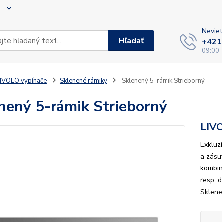
T
Neviet
Hľadať
+421
09:00 
IVOLO vypínače
Sklenené rámiky
Sklenený 5-rámik Strieborný
nený 5-rámik Strieborný
LIV
Exkluz
a zásu
kombin
resp. 
Sklene