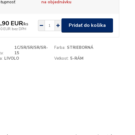
tupnosť
na objednávku
,90 EUR
/
ks
Pridať do košíka
50 EUR
bez DPH
1C/SR/SR/SR/SR-
Farba:
STRIEBORNÁ
u:
15
a:
LIVOLO
Veľkosť:
5-RÁM