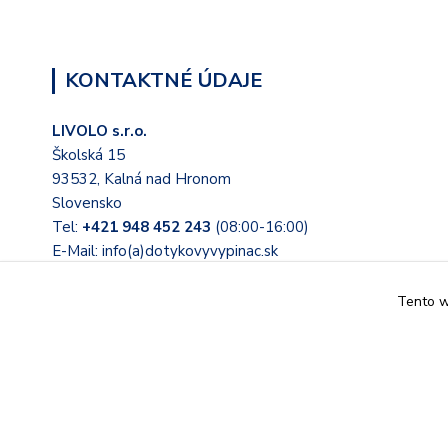
KONTAKTNÉ ÚDAJE
LIVOLO s.r.o.
Školská 15
93532, Kalná nad Hronom
Slovensko
Tel:
+421 948 452 243
(08:00-16:00)
E-Mail: info(a)dotykovyvypinac.sk
Tento we
© 2022 Tieto stránky prevádzkuje LIVOLO s.r.o. Školská 15, 
Slovensko