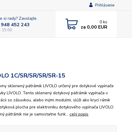
Prihlásenie
e si rady? Zavolajte.
0
ks
 948 452 243
za
0,00 EUR
- 15:00
OLO 1C/SR/SR/SR/SR-15
ívny sklenený päťrámik LIVOLO určený pre dotykové vypínače
vky LIVOLO. Tento sklenený dotykový päťrámik vypínača v
ácii so zásuvkou, alebo inými modulmi, slúži ako krycí rámik
dotyková plocha pre elektroniku dotykového vypínača LIVOLO.
ný päťrámik nie je samostatne funk...
celý popis