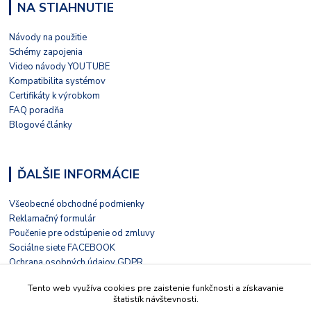
NA STIAHNUTIE
Návody na použitie
Schémy zapojenia
Video návody YOUTUBE
Kompatibilita systémov
Certifikáty k výrobkom
FAQ poradňa
Blogové články
ĎALŠIE INFORMÁCIE
Všeobecné obchodné podmienky
Reklamačný formulár
Poučenie pre odstúpenie od zmluvy
Sociálne siete FACEBOOK
Ochrana osobných údajov GDPR
Nezávislé hodnotenie HEUREKA
Tento web využíva cookies pre zaistenie funkčnosti a získavanie
Kontaktný formulár
štatistík návštevnosti.