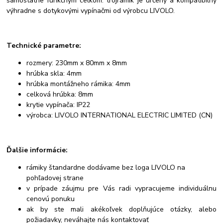
samostatne funkčným celkom. trojrámik je určený a kompatibilný
výhradne s dotykovými vypínačmi od výrobcu LIVOLO.
Technické parametre:
rozmery: 230mm x 80mm x 8mm
hrúbka skla: 4mm
hrúbka montážneho rámika: 4mm
celková hrúbka: 8mm
krytie vypínača: IP22
výrobca: LIVOLO INTERNATIONAL ELECTRIC LIMITED (CN)
Ďalšie informácie:
rámiky štandardne dodávame bez loga LIVOLO na
pohľadovej strane
v prípade záujmu pre Vás radi vypracujeme individuálnu
cenovú ponuku
ak by ste mali akékoľvek doplňujúce otázky, alebo
požiadavky, neváhajte nás kontaktovať