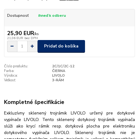
Dostupnosť
ihneď k odberu
25,90 EUR
/
ks
21,06 EUR
bez DPH
Pridať do košíka
Číslo produktu:
2C/1C/2C-12
Farba:
ČIERNA
Výrobca:
LIVOLO
Veľkosť:
3-RÁM
Kompletné špecifikácie
Exkluzívny sklenený trojrámik LIVOLO určený pre dotykové
vypínače LIVOLO. Tento sklenený dotykový trojrámik vypínača
slúži ako krycí rámik resp. dotyková plocha pre elektroniku
dotykového vypínača LIVOLO. Sklenený trojrámik nie je