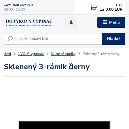
0
ks
+421 948 452 243
za
0,00 EUR
09:00 - 15:00
Menu
Hľadať
Úvod
LIVOLO vypínače
Sklenené rámiky
Sklenený 3-rámik čierny
Sklenený 3-rámik čierny