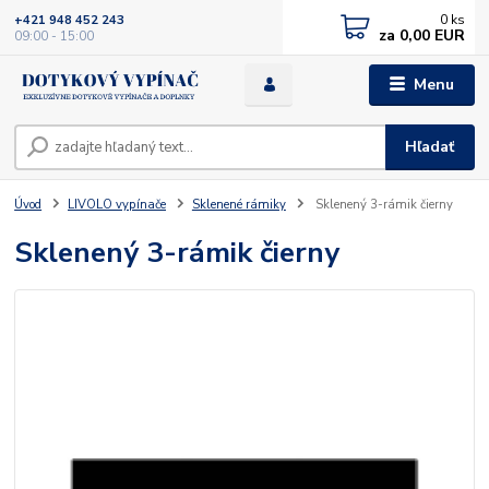
0
ks
+421 948 452 243
za
0,00 EUR
09:00 - 15:00
Menu
Hľadať
Úvod
LIVOLO vypínače
Sklenené rámiky
Sklenený 3-rámik čierny
Sklenený 3-rámik čierny