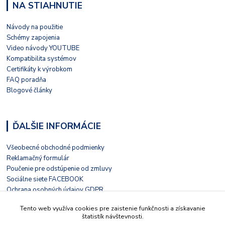
NA STIAHNUTIE
Návody na použitie
Schémy zapojenia
Video návody YOUTUBE
Kompatibilita systémov
Certifikáty k výrobkom
FAQ poradňa
Blogové články
ĎALŠIE INFORMÁCIE
Všeobecné obchodné podmienky
Reklamačný formulár
Poučenie pre odstúpenie od zmluvy
Sociálne siete FACEBOOK
Ochrana osobných údajov GDPR
Nezávislé hodnotenie HEUREKA
Tento web využíva cookies pre zaistenie funkčnosti a získavanie
Kontaktný formulár
štatistík návštevnosti.