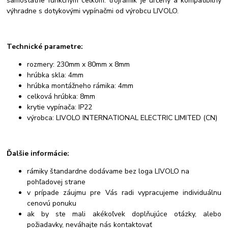
samostatne funkčným celkom. trojrámik je určený a kompatibilný
výhradne s dotykovými vypínačmi od výrobcu LIVOLO.
Technické parametre:
rozmery: 230mm x 80mm x 8mm
hrúbka skla: 4mm
hrúbka montážneho rámika: 4mm
celková hrúbka: 8mm
krytie vypínača: IP22
výrobca: LIVOLO INTERNATIONAL ELECTRIC LIMITED (CN)
Ďalšie informácie:
rámiky štandardne dodávame bez loga LIVOLO na
pohľadovej strane
v prípade záujmu pre Vás radi vypracujeme individuálnu
cenovú ponuku
ak by ste mali akékoľvek doplňujúce otázky, alebo
požiadavky, neváhajte nás kontaktovať