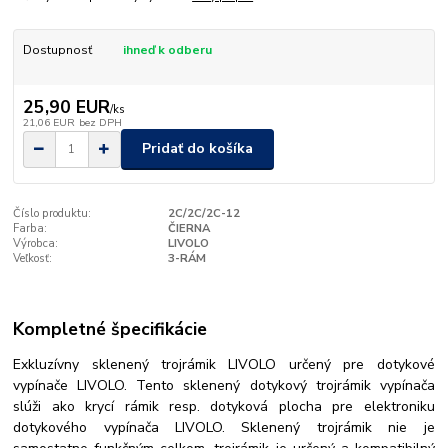
Dostupnosť
ihneď k odberu
25,90 EUR
/
ks
21,06 EUR
bez DPH
Pridať do košíka
Číslo produktu:
2C/2C/2C-12
Farba:
ČIERNA
Výrobca:
LIVOLO
Veľkosť:
3-RÁM
Kompletné špecifikácie
Exkluzívny sklenený trojrámik LIVOLO určený pre dotykové
vypínače LIVOLO. Tento sklenený dotykový trojrámik vypínača
slúži ako krycí rámik resp. dotyková plocha pre elektroniku
dotykového vypínača LIVOLO. Sklenený trojrámik nie je