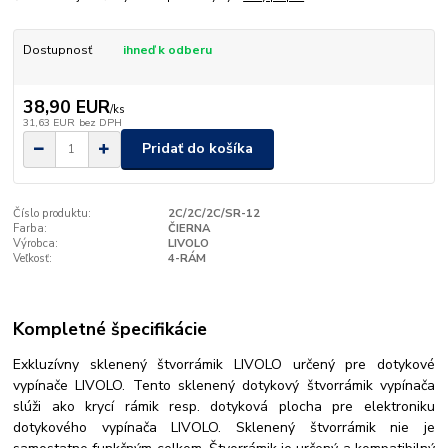
Dostupnosť
ihneď k odberu
38,90 EUR
/
ks
31,63 EUR
bez DPH
Pridať do košíka
Číslo produktu:
2C/2C/2C/SR-12
Farba:
ČIERNA
Výrobca:
LIVOLO
Veľkosť:
4-RÁM
Kompletné špecifikácie
Exkluzívny sklenený štvorrámik LIVOLO určený pre dotykové
vypínače LIVOLO. Tento sklenený dotykový štvorrámik vypínača
slúži ako krycí rámik resp. dotyková plocha pre elektroniku
dotykového vypínača LIVOLO. Sklenený štvorrámik nie je