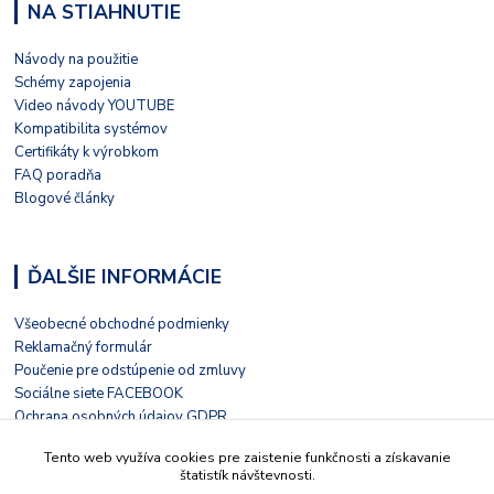
NA STIAHNUTIE
Návody na použitie
Schémy zapojenia
Video návody YOUTUBE
Kompatibilita systémov
Certifikáty k výrobkom
FAQ poradňa
Blogové články
ĎALŠIE INFORMÁCIE
Všeobecné obchodné podmienky
Reklamačný formulár
Poučenie pre odstúpenie od zmluvy
Sociálne siete FACEBOOK
Ochrana osobných údajov GDPR
Nezávislé hodnotenie HEUREKA
Tento web využíva cookies pre zaistenie funkčnosti a získavanie
Kontaktný formulár
štatistík návštevnosti.