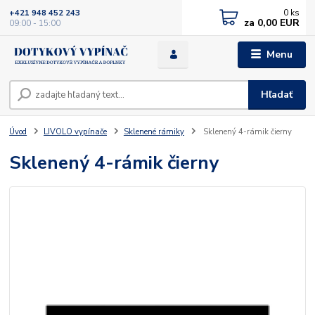
0
ks
+421 948 452 243
za
0,00 EUR
09:00 - 15:00
Menu
Hľadať
Úvod
LIVOLO vypínače
Sklenené rámiky
Sklenený 4-rámik čierny
Sklenený 4-rámik čierny