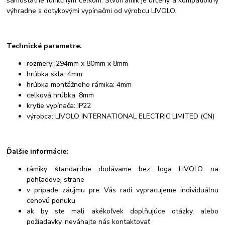
samostatne funkčným celkom. Štvorrámik je určený a kompatibilný
výhradne s dotykovými vypínačmi od výrobcu LIVOLO.
Technické parametre:
rozmery: 294mm x 80mm x 8mm
hrúbka skla: 4mm
hrúbka montážneho rámika: 4mm
celková hrúbka: 8mm
krytie vypínača: IP22
výrobca: LIVOLO INTERNATIONAL ELECTRIC LIMITED (CN)
Ďalšie informácie:
rámiky štandardne dodávame bez loga LIVOLO na
pohľadovej strane
v prípade záujmu pre Vás radi vypracujeme individuálnu
cenovú ponuku
ak by ste mali akékoľvek doplňujúce otázky, alebo
požiadavky, neváhajte nás kontaktovať