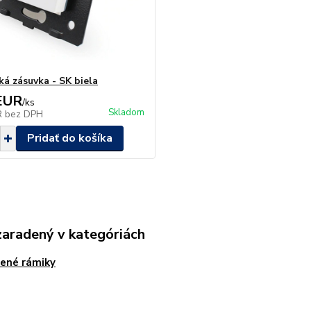
ká zásuvka - SK biela
EUR
/
ks
Skladom
R
bez DPH
Pridať do košíka
zaradený v kategóriách
ené rámiky