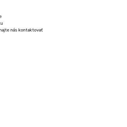
e
ku
áhajte nás kontaktovať