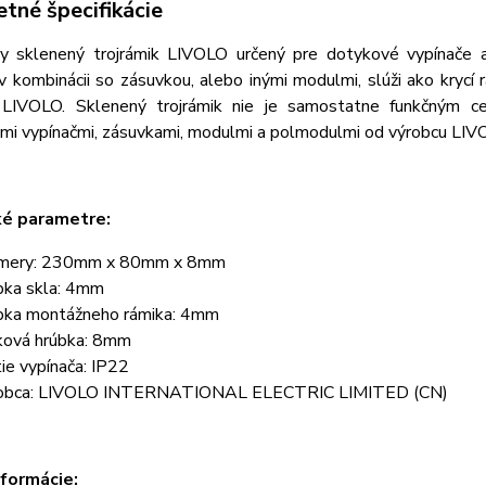
tné špecifikácie
ny sklenený trojrámik LIVOLO určený pre dotykové vypínače 
v kombinácii so zásuvkou, alebo inými modulmi, slúži ako krycí
 LIVOLO. Sklenený trojrámik nie je samostatne funkčným ce
mi vypínačmi, zásuvkami, modulmi a polmodulmi od výrobcu LIV
ké parametre:
mery: 230mm x 80mm x 8mm
bka skla: 4mm
bka montážneho rámika: 4mm
ková hrúbka: 8mm
tie vypínača: IP22
obca: LIVOLO INTERNATIONAL ELECTRIC LIMITED (CN)
nformácie: