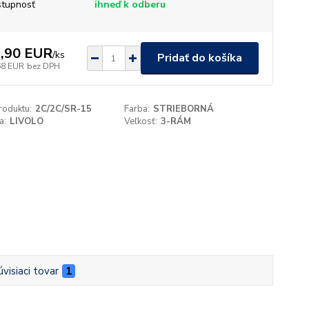
tupnosť
ihneď k odberu
,90 EUR
/
ks
Pridať do košíka
68 EUR
bez DPH
roduktu:
2C/2C/SR-15
Farba:
STRIEBORNÁ
a:
LIVOLO
Veľkosť:
3-RÁM
úvisiaci tovar
1