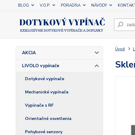
BLOG
V.O.P.
PORADŇA
NÁVODY
KONTAK
Úvod
L
AKCIA
Skle
LIVOLO vypínače
Dotykové vypínače
Mechanické vypínače
Vypínače s RF
Orientačné osvetlenia
Pohybové senzory