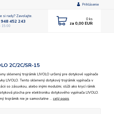
Prihlásenie
e si rady? Zavolajte.
0
ks
 948 452 243
za
0,00 EUR
- 15:00
OLO 2C/2C/SR-15
ívny sklenený trojrámik LIVOLO určený pre dotykové vypínače
vky LIVOLO. Tento sklenený dotykový trojrámik vypínača v
ácii so zásuvkou, alebo inými modulmi, slúži ako krycí rámik
dotyková plocha pre elektroniku dotykového vypínača LIVOLO.
ný trojrámik nie je samostatne ...
celý popis