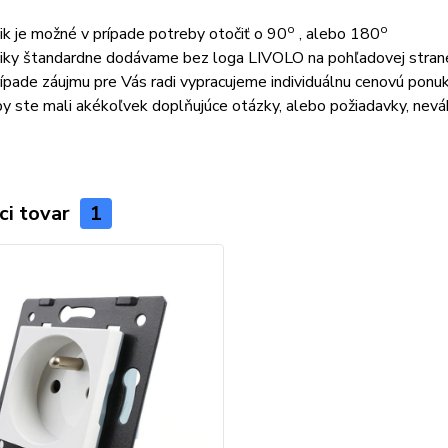
o
o
ik je možné v prípade potreby otočiť o 90
, alebo 180
iky štandardne dodávame bez loga LIVOLO na pohľadovej stran
rípade záujmu pre Vás radi vypracujeme individuálnu cenovú ponu
by ste mali akékoľvek doplňujúce otázky, alebo požiadavky, nev
ci tovar
1