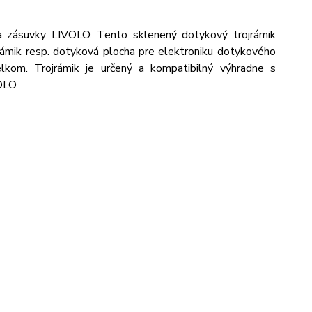
a zásuvky LIVOLO. Tento sklenený dotykový trojrámik
 rámik resp. dotyková plocha pre elektroniku dotykového
lkom. Trojrámik je určený a kompatibilný výhradne s
OLO.