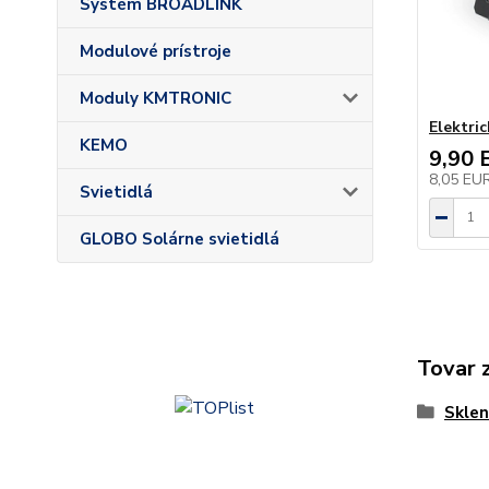
Systém BROADLINK
Modulové prístroje
Moduly KMTRONIC
Elektric
KEMO
9,90 
8,05 EU
Svietidlá
GLOBO Solárne svietidlá
Tovar 
Sklen