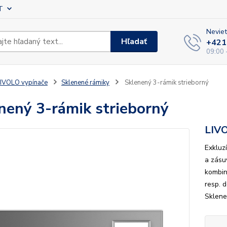
T
Neviet
Hľadať
+421
09:00 
IVOLO vypínače
Sklenené rámiky
Sklenený 3-rámik strieborný
nený 3-rámik strieborný
LIV
Exkluz
a zásu
kombin
resp. 
Sklene