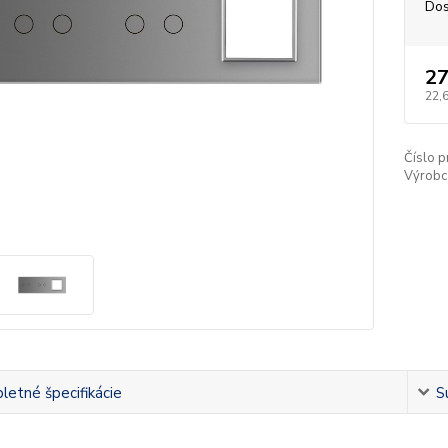
Dos
27
22,
Číslo p
Výrobc
etné špecifikácie
S