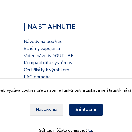
NA STIAHNUTIE
Návody na použitie
Schémy zapojenia
Video návody YOUTUBE
Kompatibilita systémov
Certifikáty k výrobkom
FAQ poradňa
Blogové články
b využíva cookies pre zaistenie funkčnosti a získavanie štatistík návš
Súhlasím
Nastavenia
935 32, Kalná nad Hronom,
Súhlas môžete odmietnuť
tu
.