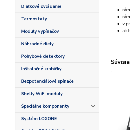
Diaľkové ovládanie
rám
rám
Termostaty
v p
ak 
Moduly vypínačov
Náhradné diely
Pohybové detektory
Súvisia
Inštalačné krabičky
Bezpotenciálové spínače
Shelly WiFi moduly
Špeciálne komponenty
Systém LOXONE