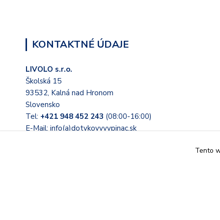
KONTAKTNÉ ÚDAJE
LIVOLO s.r.o.
Školská 15
93532, Kalná nad Hronom
Slovensko
Tel:
+421 948 452 243
(08:00-16:00)
E-Mail: info(a)dotykovyvypinac.sk
Tento we
© 2022 Tieto stránky prevádzkuje LIVOLO s.r.o. Školská 15, 
Slovensko