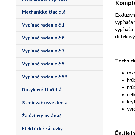
Komple
Mechanické tlačidlá
Exkluzív
vypínača 
Vypínač radenie č.1
vypínača
dotykový
Vypínač radenie č.6
Vypínač radenie č.7
Technic
Vypínač radenie č.5
roz
Vypínač radenie č.5B
hrú
hrú
Dotykové tlačidlá
cel
kry
Stmievač osvetlenia
výr
Žalúziový ovládač
Elektrické zásuvky
Ďalšie i