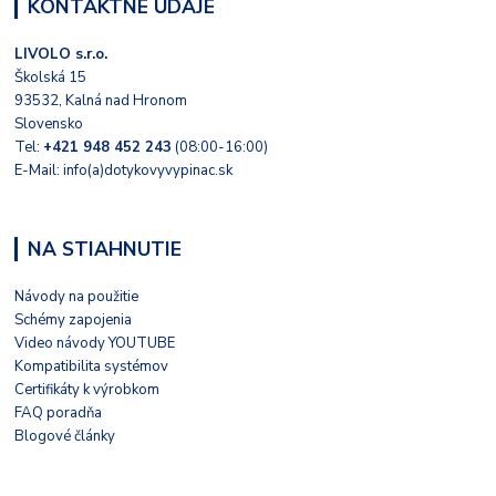
KONTAKTNÉ ÚDAJE
LIVOLO s.r.o.
Školská 15
93532, Kalná nad Hronom
Slovensko
Tel:
+421 948 452 243
(08:00-16:00)
E-Mail: info(a)dotykovyvypinac.sk
NA STIAHNUTIE
Návody na použitie
Schémy zapojenia
Video návody YOUTUBE
Kompatibilita systémov
Certifikáty k výrobkom
FAQ poradňa
Blogové články