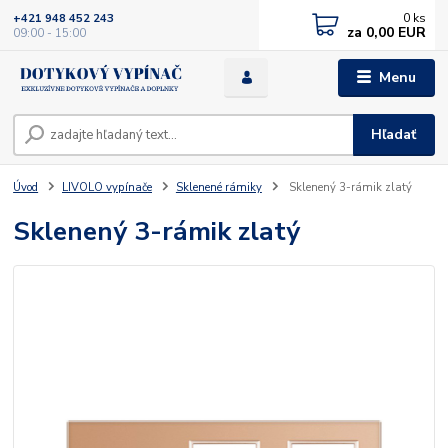
0
ks
+421 948 452 243
za
0,00 EUR
09:00 - 15:00
Menu
Hľadať
Úvod
LIVOLO vypínače
Sklenené rámiky
Sklenený 3-rámik zlatý
Sklenený 3-rámik zlatý