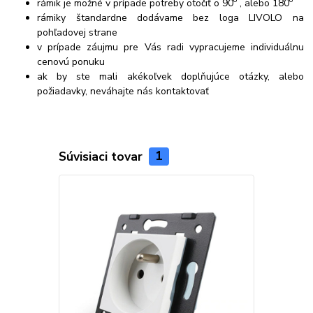
rámik je možné v prípade potreby otočiť o 90
, alebo 180
rámiky štandardne dodávame bez loga LIVOLO na
pohľadovej strane
v prípade záujmu pre Vás radi vypracujeme individuálnu
cenovú ponuku
ak by ste mali akékoľvek doplňujúce otázky, alebo
požiadavky, neváhajte nás kontaktovať
Súvisiaci tovar
1