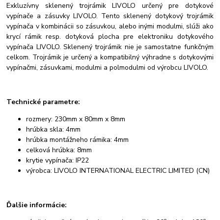
Exkluzívny sklenený trojrámik LIVOLO určený pre dotykové
vypínače a zásuvky LIVOLO. Tento sklenený dotykový trojrámik
vypínača v kombinácii so zásuvkou, alebo inými modulmi, slúži ako
krycí rámik resp. dotyková plocha pre elektroniku dotykového
vypínača LIVOLO. Sklenený trojrámik nie je samostatne funkčným
celkom. Trojrámik je určený a kompatibilný výhradne s dotykovými
vypínačmi, zásuvkami, modulmi a polmodulmi od výrobcu LIVOLO.
Technické parametre:
rozmery: 230mm x 80mm x 8mm
hrúbka skla: 4mm
hrúbka montážneho rámika: 4mm
celková hrúbka: 8mm
krytie vypínača: IP22
výrobca: LIVOLO INTERNATIONAL ELECTRIC LIMITED (CN)
Ďalšie informácie:
o
o