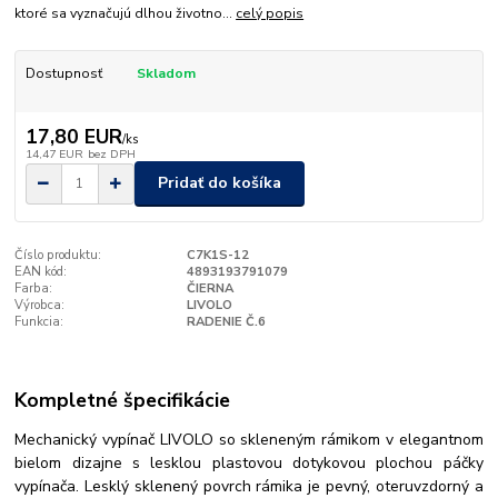
ktoré sa vyznačujú dlhou životno...
celý popis
Dostupnosť
Skladom
17,80 EUR
/
ks
14,47 EUR
bez DPH
Pridať do košíka
Číslo produktu:
C7K1S-12
EAN kód:
4893193791079
Farba:
ČIERNA
Výrobca:
LIVOLO
Funkcia:
RADENIE Č.6
Kompletné špecifikácie
Mechanický vypínač LIVOLO so skleneným rámikom v elegantnom
bielom dizajne s lesklou plastovou dotykovou plochou páčky
vypínača. Lesklý sklenený povrch rámika je pevný, oteruvzdorný a