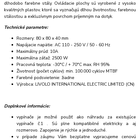
dlhodobo farebne stály. Ovládacie plochy sú vyrobené z vysoko
kvalitných plastov, ktoré sa vyznačujú dlhou životnosťou, farebnou
stálosťou a exkluzívnym povrchom príjemným na dotyk.
Technické parametre:
Rozmery: 80 x 80 x 40 mm
Napájacie napätie: AC 110 - 250 V / 50 - 60 Hz
Maximálny prúd: 10A
Maximálna záťaž: 2500 W
Pracovná teplota: -30°C / + 70°C max. RH 95%
Životnosť (počet cyklov): min. 100.000 cyklov MTBF
Farebné podsvietenie: žiadne
Výrobca: LIVOLO INTERNATIONAL ELECTRIC LIMITED (CN)
Doplnkové informácie:
vypínače je možné použiť ako náhradu za existujúce
vypínače č.1 . Sú plne kompatibilné elektricky a aj
rozmerovo. Zapojenie je rýchle a jednoduché.
v prípade záujmu Vám bezplatne vypracujeme cenovú