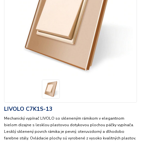
LIVOLO C7K1S-13
Mechanický vypínač LIVOLO so skleneným rámikom v elegantnom
bielom dizajne s lesklou plastovou dotykovou plochou páčky vypínača.
Lesklý sklenený povrch rámika je pevný, oteruvzdorný a dlhodobo
farebne stály. Ovládacie plochy sú vyrobené z vysoko kvalitných plastov,