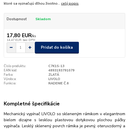
ktoré sa vyznačujú dlhou životno...
celý popis
Dostupnosť
Skladom
17,80 EUR
/
ks
14,47 EUR
bez DPH
Pridať do košíka
Číslo produktu:
C7K1S-13
EAN kód:
4893193791079
Farba:
ZLATÁ
Výrobca:
LIVOLO
Funkcia:
RADENIE Č.6
Kompletné špecifikácie
Mechanický vypínač LIVOLO so skleneným rámikom v elegantnom
bielom dizajne s lesklou plastovou dotykovou plochou páčky
vypínača. Lesklý sklenený povrch rámika je pevný, oteruvzdorný a