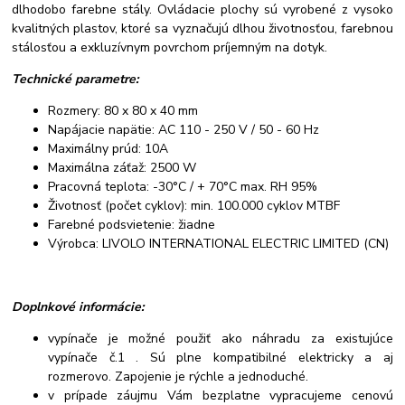
dlhodobo farebne stály. Ovládacie plochy sú vyrobené z vysoko
kvalitných plastov, ktoré sa vyznačujú dlhou životnosťou, farebnou
stálosťou a exkluzívnym povrchom príjemným na dotyk.
Technické parametre:
Rozmery: 80 x 80 x 40 mm
Napájacie napätie: AC 110 - 250 V / 50 - 60 Hz
Maximálny prúd: 10A
Maximálna záťaž: 2500 W
Pracovná teplota: -30°C / + 70°C max. RH 95%
Životnosť (počet cyklov): min. 100.000 cyklov MTBF
Farebné podsvietenie: žiadne
Výrobca: LIVOLO INTERNATIONAL ELECTRIC LIMITED (CN)
Doplnkové informácie:
vypínače je možné použiť ako náhradu za existujúce
vypínače č.1 . Sú plne kompatibilné elektricky a aj
rozmerovo. Zapojenie je rýchle a jednoduché.
v prípade záujmu Vám bezplatne vypracujeme cenovú