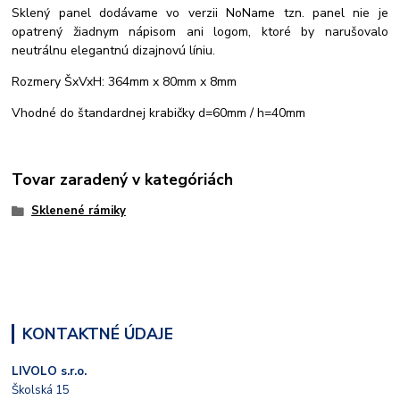
Sklený panel dodávame vo verzii NoName tzn. panel nie je
opatrený žiadnym nápisom ani logom, ktoré by narušovalo
neutrálnu elegantnú dizajnovú líniu.
Rozmery ŠxVxH: 364mm x 80mm x 8mm
Vhodné do štandardnej krabičky d=60mm / h=40mm
Tovar zaradený v kategóriách
Sklenené rámiky
KONTAKTNÉ ÚDAJE
LIVOLO s.r.o.
Školská 15