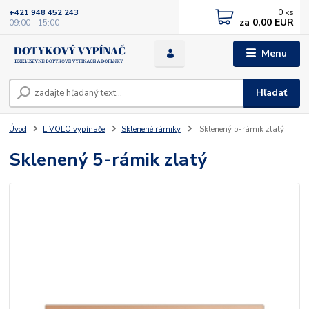
0
ks
+421 948 452 243
za
0,00 EUR
09:00 - 15:00
Menu
Hľadať
Úvod
LIVOLO vypínače
Sklenené rámiky
Sklenený 5-rámik zlatý
Sklenený 5-rámik zlatý