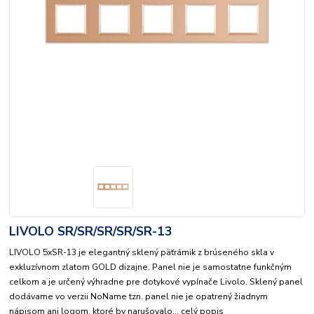
LIVOLO SR/SR/SR/SR/SR-13
LIVOLO 5xSR-13 je elegantný sklený päťrámik z brúseného skla v
exkluzívnom zlatom GOLD dizajne. Panel nie je samostatne funkčným
celkom a je určený výhradne pre dotykové vypínače Livolo. Sklený panel
dodávame vo verzii NoName tzn. panel nie je opatrený žiadnym
nápisom ani logom, ktoré by narušovalo...
celý popis