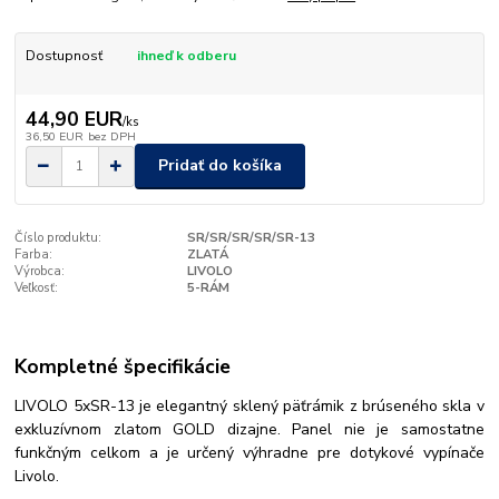
Dostupnosť
ihneď k odberu
44,90 EUR
/
ks
36,50 EUR
bez DPH
Pridať do košíka
Číslo produktu:
SR/SR/SR/SR/SR-13
Farba:
ZLATÁ
Výrobca:
LIVOLO
Veľkosť:
5-RÁM
Kompletné špecifikácie
LIVOLO 5xSR-13 je elegantný sklený päťrámik z brúseného skla v
exkluzívnom zlatom GOLD dizajne. Panel nie je samostatne
funkčným celkom a je určený výhradne pre dotykové vypínače
Livolo.