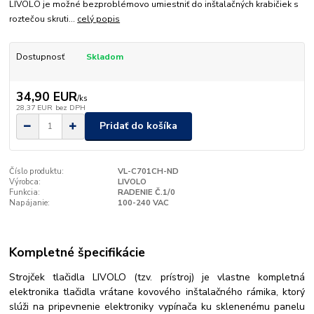
LIVOLO je možné bezproblémovo umiestniť do inštalačných krabičiek s
roztečou skruti...
celý popis
Dostupnosť
Skladom
34,90 EUR
/
ks
28,37 EUR
bez DPH
Pridať do košíka
Číslo produktu:
VL-C701CH-ND
Výrobca:
LIVOLO
Funkcia:
RADENIE Č.1/0
Napájanie:
100-240 VAC
Kompletné špecifikácie
Strojček tlačidla LIVOLO (tzv. prístroj) je vlastne kompletná
elektronika tlačidla vrátane kovového inštalačného rámika, ktorý
slúži na pripevnenie elektroniky vypínača ku sklenenému panelu