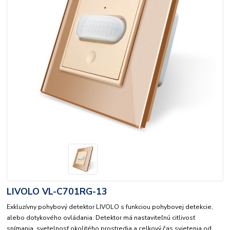
LIVOLO VL-C701RG-13
Exkluzívny pohybový detektor LIVOLO s funkciou pohybovej detekcie,
alebo dotykového ovládania. Detektor má nastaviteľnú citlivosť
snímania, svetelnosť okolitého prostredia a celkový čas svietenia od