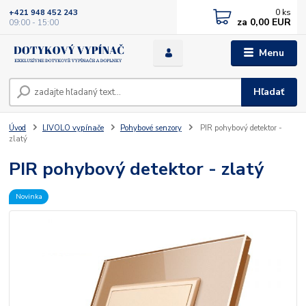
0
ks
+421 948 452 243
za
0,00 EUR
09:00 - 15:00
Menu
Hľadať
Úvod
LIVOLO vypínače
Pohybové senzory
PIR pohybový detektor -
zlatý
PIR pohybový detektor - zlatý
Novinka