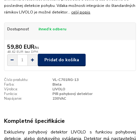
poslednej detekcie pohybu. Vďaka možnosti integrácie do štandardných
rámikov LIVOLO je možné detektor...
celý popis
Dostupnosť
ihneď k odberu
59,80 EUR
/
ks
48,62 EUR
bez DPH
Pridať do košíka
Číslo produktu:
VL-C701RG-13
Farba:
Biela
Výrobca:
LIVOLO
Funkcia:
PIR pohybový detektor
Napájanie:
230VAC
Kompletné špecifikácie
Exkluzívny pohybový detektor LIVOLO s funkciou pohybovej
detekcie, alebo dotykového ovládania. Detektor má nastaviteľnú