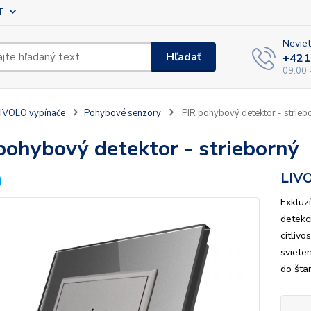
T
Neviet
Hľadať
+421
09:00 
IVOLO vypínače
Pohybové senzory
PIR pohybový detektor - strieb
pohybový detektor - strieborný
LIV
Exkluz
detekc
citlivo
sviete
do šta