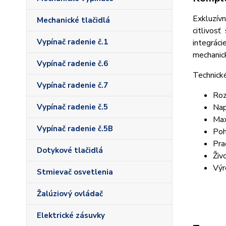
Exkluzív
Mechanické tlačidlá
citlivos
Vypínač radenie č.1
integrác
mechanick
Vypínač radenie č.6
Technick
Vypínač radenie č.7
Roz
Nap
Vypínač radenie č.5
Max
Vypínač radenie č.5B
Poh
Pra
Dotykové tlačidlá
Živ
Výr
Stmievač osvetlenia
Žalúziový ovládač
Elektrické zásuvky