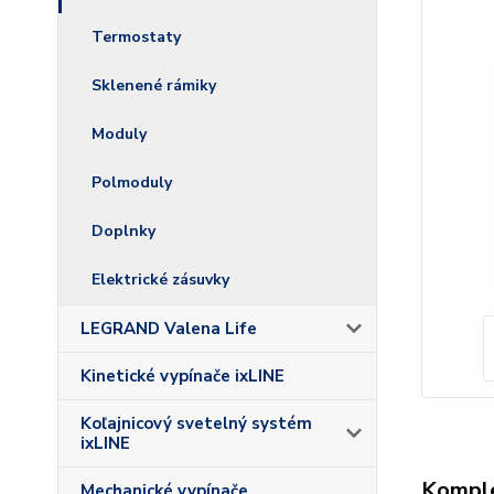
Termostaty
Sklenené rámiky
Moduly
Polmoduly
Doplnky
Elektrické zásuvky
LEGRAND Valena Life
Kinetické vypínače ixLINE
Koľajnicový svetelný systém
ixLINE
Komple
Mechanické vypínače