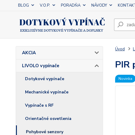
BLOG
V.O.P.
PORADŇA
NÁVODY
KONTAK
Úvod
L
AKCIA
PIR 
LIVOLO vypínače
Dotykové vypínače
Novinka
Mechanické vypínače
Vypínače s RF
Orientačné osvetlenia
Pohybové senzory