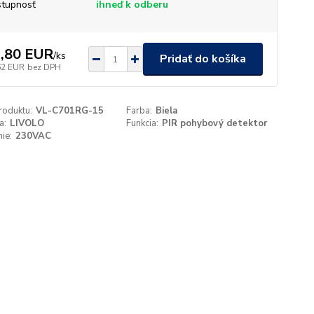
tupnosť
ihneď k odberu
,80 EUR
/
ks
Pridať do košíka
62 EUR
bez DPH
roduktu:
VL-C701RG-15
Farba:
Biela
a:
LIVOLO
Funkcia:
PIR pohybový detektor
ie:
230VAC