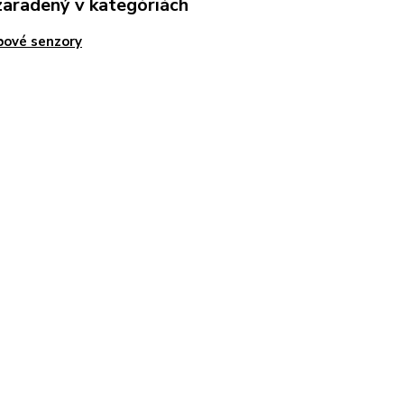
zaradený v kategóriách
bové senzory