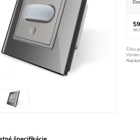
Dos
59
48,
Číslo p
Výrobc
Napájan
tné špecifikácie