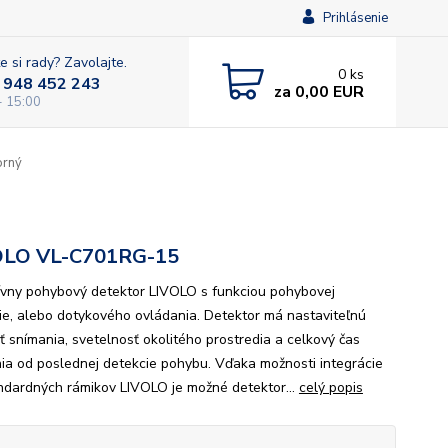
Prihlásenie
e si rady? Zavolajte.
0
ks
 948 452 243
za
0,00 EUR
- 15:00
orný
OLO VL-C701RG-15
ívny pohybový detektor LIVOLO s funkciou pohybovej
ie, alebo dotykového ovládania. Detektor má nastaviteľnú
sť snímania, svetelnosť okolitého prostredia a celkový čas
nia od poslednej detekcie pohybu. Vďaka možnosti integrácie
ndardných rámikov LIVOLO je možné detektor...
celý popis