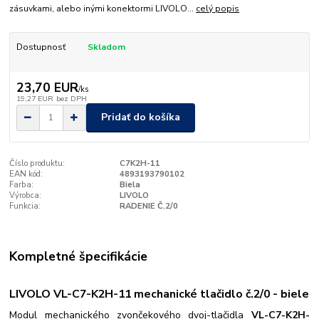
zásuvkami, alebo inými konektormi LIVOLO...
celý popis
Dostupnosť
Skladom
23,70 EUR
/
ks
19,27 EUR
bez DPH
Pridať do košíka
Číslo produktu:
C7K2H-11
EAN kód:
4893193790102
Farba:
Biela
Výrobca:
LIVOLO
Funkcia:
RADENIE Č.2/0
Kompletné špecifikácie
LIVOLO VL-C7-K2H-11 mechanické tlačidlo č.2/0 - biele
Modul mechanického zvončekového dvoj-tlačidla
VL-C7-K2H-