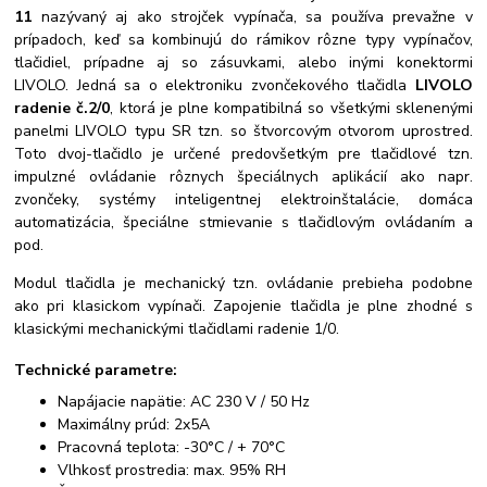
11
nazývaný aj ako strojček vypínača, sa používa prevažne v
prípadoch, keď sa kombinujú do rámikov rôzne typy vypínačov,
tlačidiel, prípadne aj so zásuvkami, alebo inými konektormi
LIVOLO. Jedná sa o elektroniku zvončekového tlačidla
LIVOLO
radenie č.2/0
, ktorá je plne kompatibilná so všetkými sklenenými
panelmi LIVOLO typu SR tzn. so štvorcovým otvorom uprostred.
Toto dvoj-tlačidlo je určené predovšetkým pre tlačidlové tzn.
impulzné ovládanie rôznych špeciálnych aplikácií ako napr.
zvončeky, systémy inteligentnej elektroinštalácie, domáca
automatizácia, špeciálne stmievanie s tlačidlovým ovládaním a
pod.
Modul tlačidla je mechanický tzn. ovládanie prebieha podobne
ako pri klasickom vypínači. Zapojenie tlačidla je plne zhodné s
klasickými mechanickými tlačidlami radenie 1/0.
Technické parametre:
Napájacie napätie: AC 230 V / 50 Hz
Maximálny prúd: 2x5A
Pracovná teplota: -30°C / + 70°C
Vlhkosť prostredia: max. 95% RH