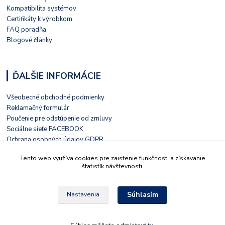
Kompatibilita systémov
Certifikáty k výrobkom
FAQ poradňa
Blogové články
ĎALŠIE INFORMÁCIE
Všeobecné obchodné podmienky
Reklamačný formulár
Poučenie pre odstúpenie od zmluvy
Sociálne siete FACEBOOK
Ochrana osobných údajov GDPR
Nezávislé hodnotenie HEUREKA
Tento web využíva cookies pre zaistenie funkčnosti a získavanie
Kontaktný formulár
štatistík návštevnosti.
Súhlasím
Nastavenia
© 2022 Tieto stránky prevádzkuje LIVOLO s.r.o. Školská 15, 935 32, Kalná nad
Hronom, Slovensko