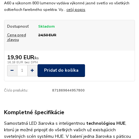
A60 a výkonom 800 lumenov vydáva výkonné jasné svetlo vo všetkých
odtieňoch farebného spektra. Vy...
celý popis
Dostupnosť
Skladom
Cena pred
24,50 EUR
zľavou
19,90 EUR
/
ks
16,18 EUR
bez DPH
Pridať do košíka
Číslo produktu:
871869644957800
Kompletné špecifikácie
Samostatná LED žiarovka s inteligentnou
technológiou HUE
,
ktorú je možné pripojiť do všetkých vašich už existujúcich
svetelných scén systému HUE. V balení jedna žiarovka s päticou