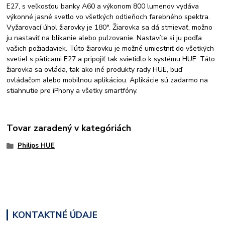
E27, s veľkosťou banky A60 a výkonom 800 lumenov vydáva
výkonné jasné svetlo vo všetkých odtieňoch farebného spektra.
Vyžarovací úhol žiarovky je 180°. Žiarovka sa dá stmievať, možno
ju nastaviť na blikanie alebo pulzovanie. Nastavíte si ju podľa
vašich požiadaviek. Túto žiarovku je možné umiestniť do všetkých
svetiel s päticami E27 a pripojiť tak svietidlo k systému HUE. Táto
žiarovka sa ovláda, tak ako iné produkty rady HUE, buď
ovládačom alebo mobilnou aplikáciou. Aplikácie sú zadarmo na
stiahnutie pre iPhony a všetky smartfóny.
Tovar zaradený v kategóriách
Philips HUE
KONTAKTNÉ ÚDAJE