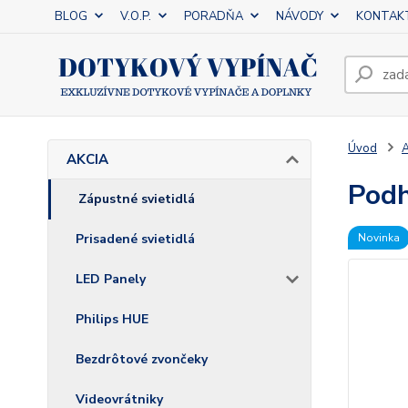
BLOG
V.O.P.
PORADŇA
NÁVODY
KONTAK
Úvod
AKCIA
Podh
Zápustné svietidlá
Prisadené svietidlá
Novinka
LED Panely
Philips HUE
Bezdrôtové zvončeky
Videovrátniky