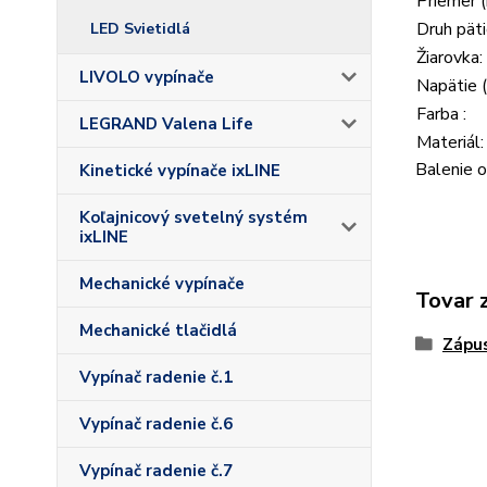
Priemer 
Druh päti
LED Svietidlá
Žiarovka:
LIVOLO vypínače
Napätie (
Farba :
LEGRAND Valena Life
Materiál:
Balenie o
Kinetické vypínače ixLINE
Koľajnicový svetelný systém
ixLINE
Mechanické vypínače
Tovar 
Mechanické tlačidlá
Zápus
Vypínač radenie č.1
Vypínač radenie č.6
Vypínač radenie č.7