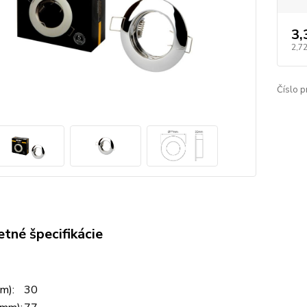
3,
2,7
Číslo p
tné špecifikácie
m):
30