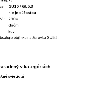
(mm):
77
ce:
GU10 / GU5.3
nie je súčasťou
V):
230V
chróm
kov
bsahuje objímku na žiarovku GU5.3.
zaradený v kategóriách
tné svietidlá