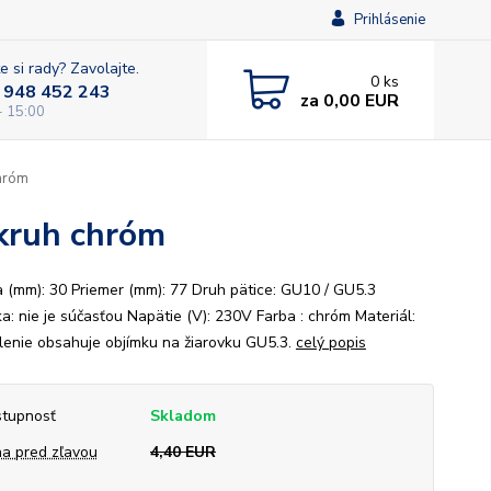
Prihlásenie
e si rady? Zavolajte.
0
ks
 948 452 243
za
0,00 EUR
- 15:00
hróm
kruh chróm
(mm): 30 Priemer (mm): 77 Druh pätice: GU10 / GU5.3
ka: nie je súčasťou Napätie (V): 230V Farba : chróm Materiál:
lenie obsahuje objímku na žiarovku GU5.3.
celý popis
tupnosť
Skladom
a pred zľavou
4,40 EUR