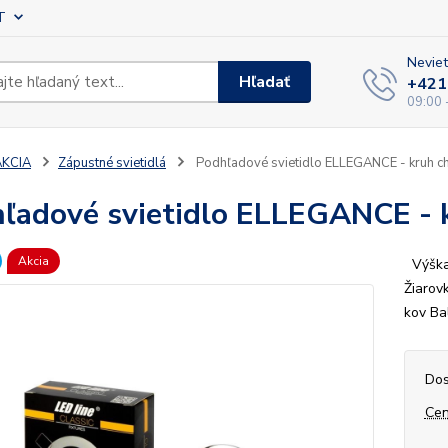
T
Neviet
Hľadať
+421
09:00 
AKCIA
Zápustné svietidlá
Podhľadové svietidlo ELLEGANCE - kruh c
ľadové svietidlo ELLEGANCE - 
Akcia
Výška 
Žiarov
kov Ba
Dos
Cen