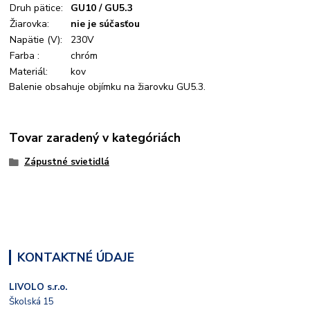
Druh pätice:
GU10 / GU5.3
Žiarovka:
nie je súčasťou
Napätie (V):
230V
Farba :
chróm
Materiál:
kov
Balenie obsahuje objímku na žiarovku GU5.3.
Tovar zaradený v kategóriách
Zápustné svietidlá
KONTAKTNÉ ÚDAJE
LIVOLO s.r.o.
Školská 15