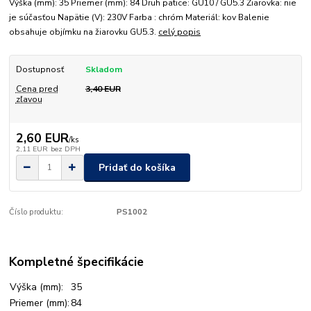
Výška (mm): 35 Priemer (mm): 84 Druh pätice: GU10 / GU5.3 Žiarovka: nie
je súčasťou Napätie (V): 230V Farba : chróm Materiál: kov Balenie
obsahuje objímku na žiarovku GU5.3.
celý popis
Dostupnosť
Skladom
Cena pred
3,40 EUR
zľavou
2,60 EUR
/
ks
2,11 EUR
bez DPH
Pridať do košíka
Číslo produktu:
PS1002
Kompletné špecifikácie
Výška (mm):
35
Priemer (mm):
84