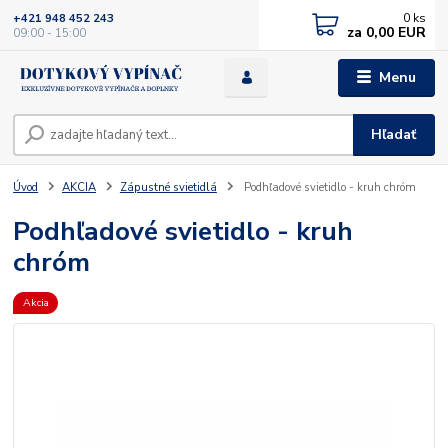
0
ks
+421 948 452 243
za
0,00 EUR
09:00 - 15:00
Menu
Hľadať
Úvod
AKCIA
Zápustné svietidlá
Podhľadové svietidlo - kruh chróm
Podhľadové svietidlo - kruh
chróm
Akcia