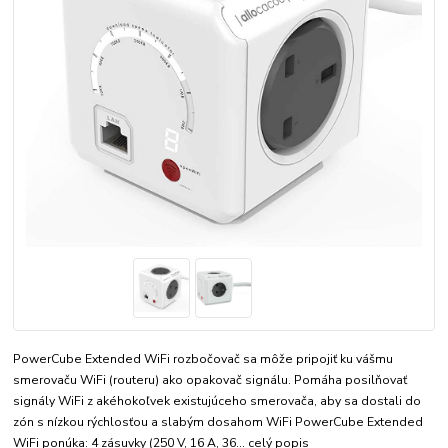
PowerCube Extended WiFi rozbočovač sa môže pripojiť ku vášmu
smerovaču WiFi (routeru) ako opakovač signálu. Pomáha posilňovať
signály WiFi z akéhokoľvek existujúceho smerovača, aby sa dostali do
zón s nízkou rýchlosťou a slabým dosahom WiFi PowerCube Extended
WiFi ponúka: 4 zásuvky (250 V, 16 A, 36...
celý popis