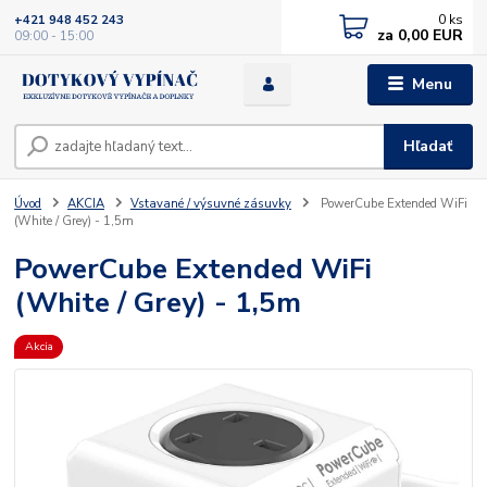
0
ks
+421 948 452 243
za
0,00 EUR
09:00 - 15:00
Menu
Hľadať
Úvod
AKCIA
Vstavané / výsuvné zásuvky
PowerCube Extended WiFi
(White / Grey) - 1,5m
PowerCube Extended WiFi
(White / Grey) - 1,5m
Akcia