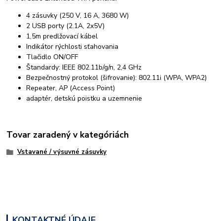
4 zásuvky (250 V, 16 A, 3680 W)
2 USB porty (2.1A, 2x5V)
1,5m predlžovací kábel
Indikátor rýchlosti sťahovania
Tlačidlo ON/OFF
Štandardy: IEEE 802.11b/g/n, 2,4 GHz
Bezpečnostný protokol (šifrovanie): 802.11i (WPA, WPA2)
Repeater, AP (Access Point)
adaptér, detskú poistku a uzemnenie
Tovar zaradený v kategóriách
Vstavané / výsuvné zásuvky
KONTAKTNÉ ÚDAJE