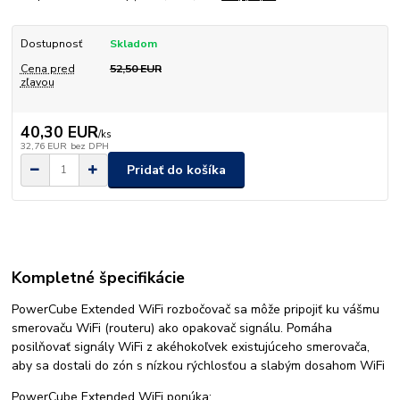
Dostupnosť
Skladom
Cena pred
52,50 EUR
zľavou
40,30 EUR
/
ks
32,76 EUR
bez DPH
Pridať do košíka
Kompletné špecifikácie
PowerCube Extended WiFi rozbočovač sa môže pripojiť ku vášmu
smerovaču WiFi (routeru) ako opakovač signálu. Pomáha
posilňovať signály WiFi z akéhokoľvek existujúceho smerovača,
aby sa dostali do zón s nízkou rýchlosťou a slabým dosahom WiFi
PowerCube Extended WiFi ponúka: