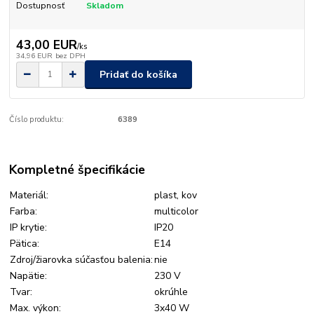
Dostupnosť
Skladom
43,00 EUR
/
ks
34,96 EUR
bez DPH
Pridať do košíka
Číslo produktu:
6389
Kompletné špecifikácie
Materiál:
plast, kov
Farba:
multicolor
IP krytie:
IP20
Pätica:
E14
Zdroj/žiarovka súčasťou balenia:
nie
Napätie:
230
V
Tvar:
okrúhle
Max. výkon:
3x40
W