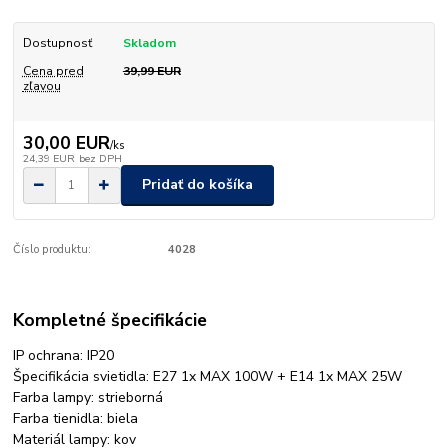
Dostupnosť
Skladom
Cena pred
39,99 EUR
zľavou
30,00 EUR
/
ks
24,39 EUR
bez DPH
Pridať do košíka
Číslo produktu:
4028
Kompletné špecifikácie
IP ochrana:
IP20
Špecifikácia svietidla:
E27 1x MAX 100W + E14 1x MAX 25W
Farba lampy:
strieborná
Farba tienidla:
biela
Materiál lampy:
kov