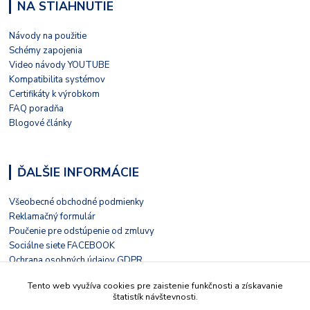
NA STIAHNUTIE
Návody na použitie
Schémy zapojenia
Video návody YOUTUBE
Kompatibilita systémov
Certifikáty k výrobkom
FAQ poradňa
Blogové články
ĎALŠIE INFORMÁCIE
Všeobecné obchodné podmienky
Reklamačný formulár
Poučenie pre odstúpenie od zmluvy
Sociálne siete FACEBOOK
Ochrana osobných údajov GDPR
Nezávislé hodnotenie HEUREKA
Tento web využíva cookies pre zaistenie funkčnosti a získavanie
Kontaktný formulár
štatistík návštevnosti.