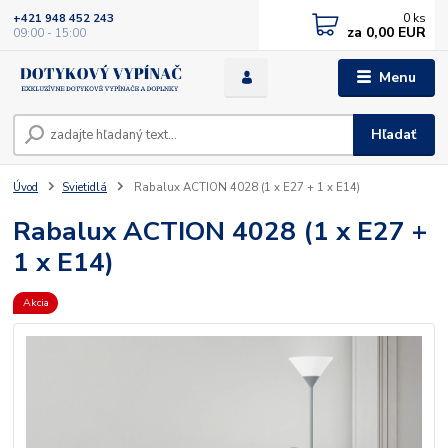
0
ks
+421 948 452 243
za
0,00 EUR
09:00 - 15:00
Menu
Hľadať
Úvod
Svietidlá
Rabalux ACTION 4028 (1 x E27 + 1 x E14)
Rabalux ACTION 4028 (1 x E27 +
1 x E14)
Akcia