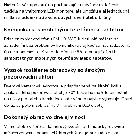
Nielenže vás upozorní na prichádzajúcu návštevu stlačením
tlačidla na vnútornom LCD monitore, ale umožňuje aj jednoduché
diaľkové
odomknutie vchodových dverí alebo brány
.
Komunikácia s mobilnými telefónmi a tabletmi
Pripojením videotelefónu EM-101WIFI k sieti wifi môžete so
zariadením bez problémov komunikovať, aj keď sa nachádzate na
úplne inom mieste. K videotelefónu môžete pripojiť až
päť
samostatných mobilných telefónov alebo tabletov
.
Vysoké rozlíšenie obrazovky so širokým
pozorovacím uhlom
Dverová kamerová jednotka je prispôsobená na širokú škálu
aplikácií. Jeho pozorovací uhol je 70°, takže ho môžete umiestniť
na nízky plot alebo kamkoľvek, kde vám to najviac vyhovuje. Ostrý
obraz sa potom zobrazí na 7'' farebnom LCD displeji.
Dokonalý obraz vo dne aj v noci
V tme alebo v šere sa kamerový systém automaticky rozsvieti
infračervenými diódami LED, ktorých žiara je pre ľudské oko