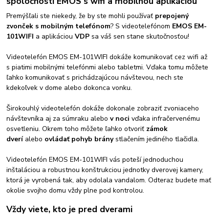
spoločnosti EMOS s wifi a mobilnou aplikáciou
Premýšľali ste niekedy, že by ste mohli používať
prepojený
zvonček s mobilným telefónom
? S videotelefónom
EMOS EM-
101WIFI
a aplikáciou
VDP
sa váš sen stane skutočnosťou!
Videotelefón EMOS EM-101WIFI dokáže komunikovať cez wifi až
s piatimi mobilnými telefónmi alebo tabletmi. Vďaka tomu môžete
ľahko komunikovať s prichádzajúcou návštevou, nech ste
kdekoľvek v dome alebo dokonca vonku.
Širokouhlý videotelefón dokáže dokonale zobraziť zvoniaceho
návštevníka aj za súmraku alebo
v noci
vďaka infračervenému
osvetleniu. Okrem toho môžete ľahko otvoriť
zámok
dverí
alebo
ovládať pohyb brány
stlačením jediného tlačidla.
Videotelefón EMOS EM-101WIFI vás poteší jednoduchou
inštaláciou a robustnou konštrukciou jednotky dverovej kamery,
ktorá je vyrobená tak, aby odolala vandalom. Odteraz budete mať
okolie svojho domu vždy plne pod kontrolou.
Vždy viete, kto je pred dverami