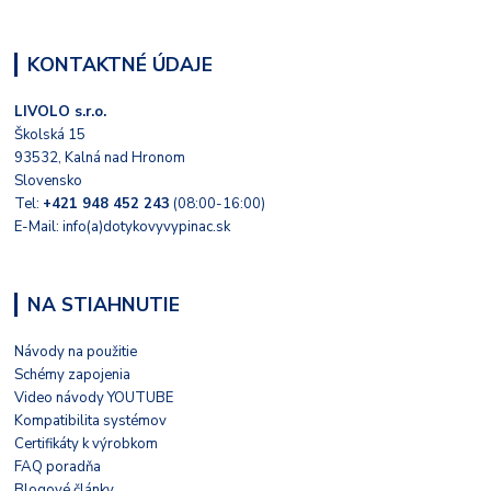
KONTAKTNÉ ÚDAJE
LIVOLO s.r.o.
Školská 15
93532, Kalná nad Hronom
Slovensko
Tel:
+421 948 452 243
(08:00-16:00)
E-Mail: info(a)dotykovyvypinac.sk
NA STIAHNUTIE
Návody na použitie
Schémy zapojenia
Video návody YOUTUBE
Kompatibilita systémov
Certifikáty k výrobkom
FAQ poradňa
Blogové články