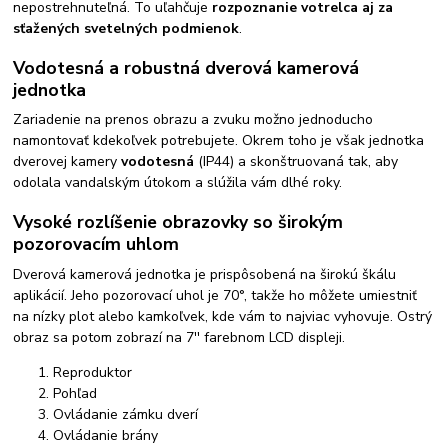
nepostrehnuteľná. To uľahčuje
rozpoznanie votrelca aj za
sťažených svetelných podmienok
.
Vodotesná a robustná dverová kamerová
jednotka
Zariadenie na prenos obrazu a zvuku možno jednoducho
namontovať kdekoľvek potrebujete. Okrem toho je však jednotka
dverovej kamery
vodotesná
(IP44) a skonštruovaná tak, aby
odolala vandalským útokom a slúžila vám dlhé roky.
Vysoké rozlíšenie obrazovky so širokým
pozorovacím uhlom
Dverová kamerová jednotka je prispôsobená na širokú škálu
aplikácií. Jeho pozorovací uhol je 70°, takže ho môžete umiestniť
na nízky plot alebo kamkoľvek, kde vám to najviac vyhovuje. Ostrý
obraz sa potom zobrazí na 7'' farebnom LCD displeji.
Reproduktor
Pohľad
Ovládanie zámku dverí
Ovládanie brány