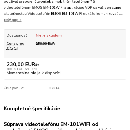
používať prepojený zvonček s mobilným telefónom? S
videotelefónom EMOS EM-101WIFI a aplikáciou VDP sa váš sen stane
skutočnosťou!Videotelefón EMOS EM-101WIFI dokáže komunikovať c...
celý popis
Dostupnosť
Nie je skladom
Cena pred
250,00 EUR
zľavou
230,00 EUR
/
ks
186,99 EUR
bez DPH
Momentálne nie je k dispozícii
Číslo produktu:
H2014
Kompletné špecifikácie
Súprava videotelefónu EM-101WIFI od