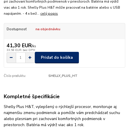
pri zachovaní komfortných podmienok v priestoroch. Batéria má výdrž
viac ako 1 rok. Shelly Plus H&T môže pracovať na batérie alebo s USB
napájaním. - 4 x bež...
celý popis
Dostupnosť
na objednávku
41,30 EUR
/
ks
33,58 EUR
bez DPH
Pridať do košíka
Číslo produktu:
SHELLY_PLUS_HT
Kompletné špecifikácie
Shelly Plus H&T, vylepšený o rýchlejší procesor, monitoruje aj
najmenšiu zmenu podmienok a pomôže vám predchádzať suchu
alebo plesniam pri zachovaní komfortných podmienok v
priestoroch. Batéria má výdrž viac ako 1 rok.