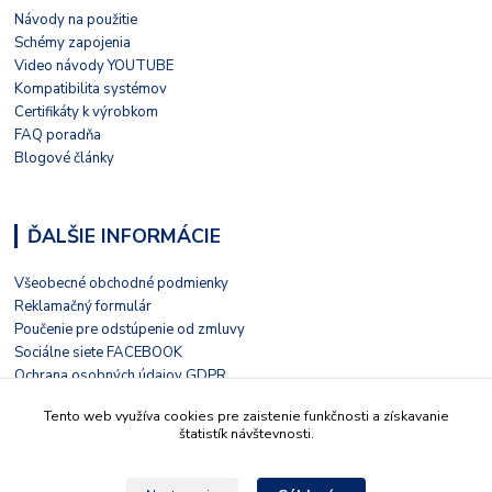
Návody na použitie
Schémy zapojenia
Video návody YOUTUBE
Kompatibilita systémov
Certifikáty k výrobkom
FAQ poradňa
Blogové články
ĎALŠIE INFORMÁCIE
Všeobecné obchodné podmienky
Reklamačný formulár
Poučenie pre odstúpenie od zmluvy
Sociálne siete FACEBOOK
Ochrana osobných údajov GDPR
Nezávislé hodnotenie HEUREKA
Tento web využíva cookies pre zaistenie funkčnosti a získavanie
Kontaktný formulár
štatistík návštevnosti.