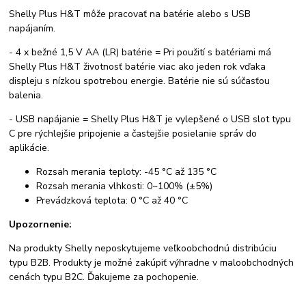
Shelly Plus H&T môže pracovať na batérie alebo s USB
napájaním.
- 4 x bežné 1,5 V AA (LR) batérie = Pri použití s batériami má
Shelly Plus H&T životnosť batérie viac ako jeden rok vďaka
displeju s nízkou spotrebou energie. Batérie nie sú súčasťou
balenia.
- USB napájanie = Shelly Plus H&T je vylepšené o USB slot typu
C pre rýchlejšie pripojenie a častejšie posielanie správ do
aplikácie.
Rozsah merania teploty: -45 °C až 135 °C
Rozsah merania vlhkosti: 0~100% (±5%)
Prevádzková teplota: 0 °C až 40 °C
Upozornenie:
Na produkty Shelly neposkytujeme veľkoobchodnú distribúciu
typu B2B. Produkty je možné zakúpiť výhradne v maloobchodných
cenách typu B2C. Ďakujeme za pochopenie.