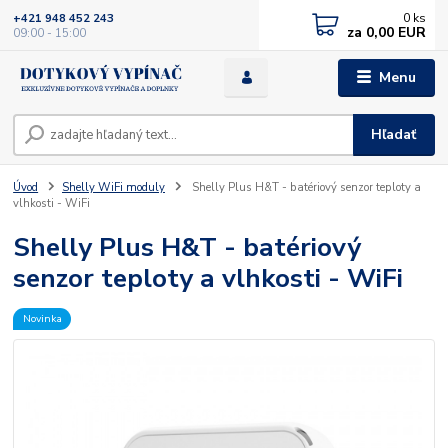
0
ks
+421 948 452 243
za
0,00 EUR
09:00 - 15:00
Menu
Hľadať
Úvod
Shelly WiFi moduly
Shelly Plus H&T - batériový senzor teploty a
vlhkosti - WiFi
Shelly Plus H&T - batériový
senzor teploty a vlhkosti - WiFi
Novinka