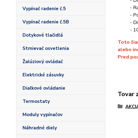
- D
- R
Vypínač radenie č.5
- P
Vypínač radenie č.5B
- D
- 1
Dotykové tlačidlá
Toto žia
Stmievač osvetlenia
alebo in
Pred pou
Žalúziový ovládač
Elektrické zásuvky
Diaľkové ovládanie
Tovar 
Termostaty
AKCI
Moduly vypínačov
Náhradné diely