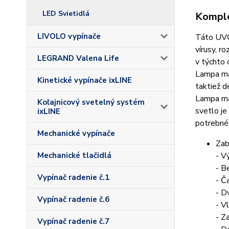
LED Svietidlá
Komple
LIVOLO vypínače
Táto UVC
vírusy, r
LEGRAND Valena Life
v týchto 
Lampa má
Kinetické vypínače ixLINE
taktiež d
Lampa má
Koľajnicový svetelný systém
svetlo je
ixLINE
potrebné
Mechanické vypínače
Zab
- 
Mechanické tlačidlá
- B
Vypínač radenie č.1
- Č
- D
Vypínač radenie č.6
- V
- Za
Vypínač radenie č.7