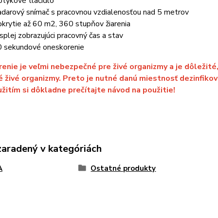
otykové tlačidlo
adarový snímač s pracovnou vzdialenosťou nad 5 metrov
okrytie až 60 m2, 360 stupňov žiarenia
isplej zobrazujúci pracovný čas a stav
0 sekundové oneskorenie
renie je veľmi nebezpečné pre živé organizmy a je dôležité,
é živé organizmy. Preto je nutné danú miestnosť dezinfikovať
žitím si dôkladne prečítajte návod na použitie!
zaradený v kategóriách
A
Ostatné produkty