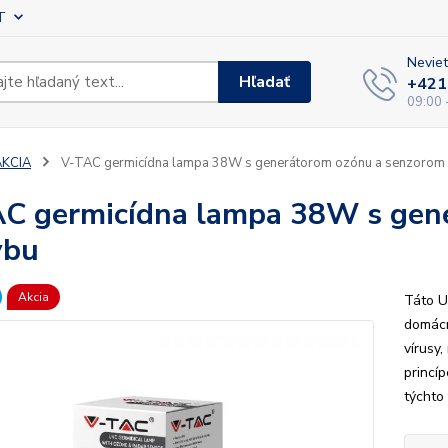
T
Neviet
Hľadať
+421
09:00 
AKCIA
V-TAC germicídna lampa 38W s generátorom ozónu a senzorom
C germicídna lampa 38W s gen
ybu
Akcia
Táto U
domácn
vírusy
princí
týchto