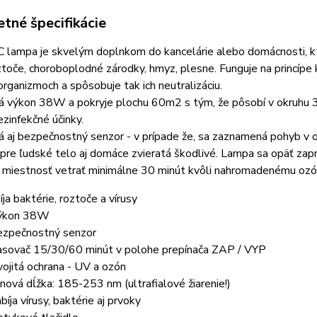
tné špecifikácie
 lampa je skvelým doplnkom do kancelárie alebo domácnosti, kt
oztoče, choroboplodné zárodky, hmyz, plesne. Funguje na princíp
organizmoch a spôsobuje tak ich neutralizáciu.
 výkon 38W a pokryje plochu 60m2 s tým, že pôsobí v okruhu 3
ezinfekčné účinky.
 aj bezpečnostný senzor - v prípade že, sa zaznamená pohyb v 
 pre ľudské telo aj domáce zvieratá škodlivé. Lampa sa opäť zap
 miestnosť vetrať minimálne 30 minút kvôli nahromadenému ozó
íja baktérie, roztoče a vírusy
Výkon 38W
ezpečnostný senzor
asovač 15/30/60 minút v polohe prepínača ZAP / VYP
vojitá ochrana - UV a ozón
lnová dĺžka: 185-253 nm (ultrafialové žiarenie!)
bíja vírusy, baktérie aj prvoky