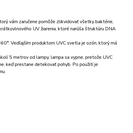
orý vám zaručene pomôže zlikvidovať všetky baktérie,
e krátkovlnového UV žiarenia, ktoré narúša štruktúru DNA
60°. Vedľajším produktom UVC svetla je ozón, ktorý má
okolí 5 metrov od lampy, lampa sa vypne, pretože UVC
ne, keď prestane detekovať pohyb. Po použití je
nu.