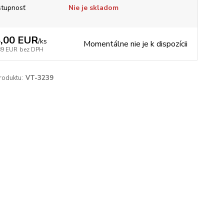
tupnosť
Nie je skladom
,00 EUR
/
ks
Momentálne nie je k dispozícii
89 EUR
bez DPH
roduktu:
VT-3239