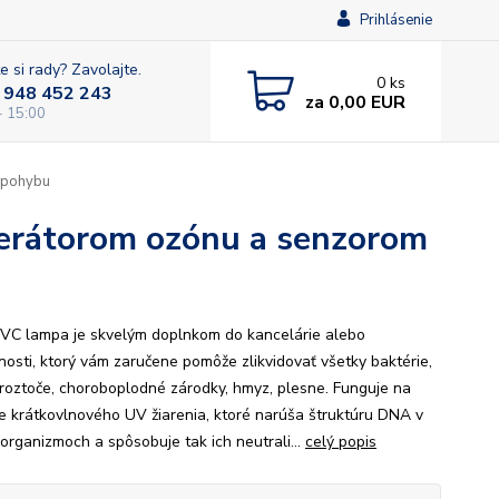
Prihlásenie
e si rady? Zavolajte.
0
ks
 948 452 243
za
0,00 EUR
- 15:00
 pohybu
erátorom ozónu a senzorom
VC lampa je skvelým doplnkom do kancelárie alebo
osti, ktorý vám zaručene pomôže zlikvidovať všetky baktérie,
, roztoče, choroboplodné zárodky, hmyz, plesne. Funguje na
pe krátkovlnového UV žiarenia, ktoré narúša štruktúru DNA v
 organizmoch a spôsobuje tak ich neutrali...
celý popis