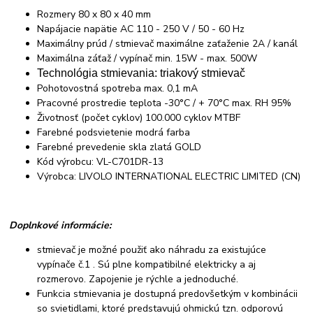
Rozmery 80 x 80 x 40 mm
Napájacie napätie AC 110 - 250 V / 50 - 60 Hz
Maximálny prúd / stmievač maximálne zaťaženie 2A / kanál
Maximálna záťaž / vypínač min. 15W - max. 500W
Technológia stmievania: triakový stmievač
Pohotovostná spotreba max. 0,1 mA
Pracovné prostredie teplota -30°C / + 70°C max. RH 95%
Životnosť (počet cyklov) 100.000 cyklov MTBF
Farebné podsvietenie modrá farba
Farebné prevedenie skla zlatá GOLD
Kód výrobcu: VL-C701DR-13
Výrobca: LIVOLO INTERNATIONAL ELECTRIC LIMITED (CN)
Doplnkové informácie:
stmievač je možné použiť ako náhradu za existujúce
vypínače č.1 . Sú plne kompatibilné elektricky a aj
rozmerovo. Zapojenie je rýchle a jednoduché.
Funkcia stmievania je dostupná predovšetkým v kombinácii
so svietidlami, ktoré predstavujú ohmickú tzn. odporovú