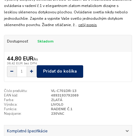
ovládania v radení č.1 v elegantnom zlatom metalickom dizajne s
lesklou sklenenou dotykovou plochou. Ovládanie svetla nikdy nebolo
jednoduchšie. Zapnite a vypnite Vaše svetlo jednoduchým dotykom
skleneného povrchu. Žiadne stláčanie, ž...
celý popis
Dostupnosť
Skladom
44,80 EUR
/
ks
36,42 EUR
bez DPH
Pridať do košíka
Číslo produktu:
VL-C701DR-13
EAN kód:
4893193792069
Farba:
ZLATÁ
Výrobca:
LIVOLO
Funkcia:
RADENIE Č.1
Napájanie:
230VAC
Kompletné špecifikácie