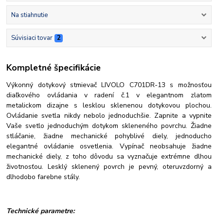
Na stiahnutie
Súvisiaci tovar
2
Kompletné špecifikácie
Výkonný dotykový stmievač LIVOLO C701DR-13 s možnosťou
diaľkového ovládania v radení č.1 v elegantnom zlatom
metalickom dizajne s lesklou sklenenou dotykovou plochou.
Ovládanie svetla nikdy nebolo jednoduchšie. Zapnite a vypnite
Vaše svetlo jednoduchým dotykom skleneného povrchu. Žiadne
stláčanie, žiadne mechanické pohyblivé diely, jednoducho
elegantné ovládanie osvetlenia. Vypínač neobsahuje žiadne
mechanické diely, z toho dôvodu sa vyznačuje extrémne dlhou
životnosťou. Lesklý sklenený povrch je pevný, oteruvzdorný a
dlhodobo farebne stály.
Technické parametre: