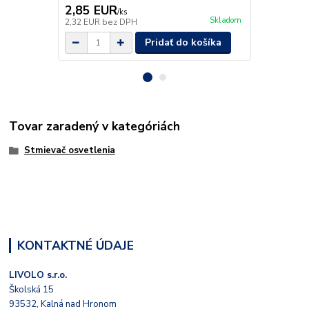
2,85 EUR
3,75 EU
/
ks
Skladom
2,32 EUR
bez DPH
3,05 EUR
be
Pridať do košíka
Tovar zaradený v kategóriách
Stmievač osvetlenia
KONTAKTNÉ ÚDAJE
LIVOLO s.r.o.
Školská 15
93532, Kalná nad Hronom