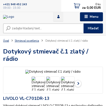
0
ks
+421 948 452 243
za
0,00 EUR
09:00 - 15:00
Menu
Hľadať
Úvod
Stmievač osvetlenia
Dotykový stmievač č.1 zlatý / rádio
Dotykový stmievač č.1 zlatý /
rádio
LIVOLO VL-C701DR-13
Výkonný dotykový stmievač LIVOLO C701DR-13 s možnosťou diaľkového