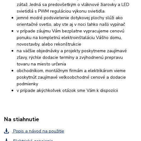
záťaž. Jedná sa predovšetkým o vláknové žiarovky a LED
svietidlá s PWM reguláciou výkonu svietidla.
jemné modré podsvietenie dotykovej plochy slúži ako
orientačné svetlo, aby ste aj v noci ľahko našli vypínač
v prípade záujmu Vám bezplatne vypracujeme cenovú
ponuku na kompletnú elektroinštaláciu Vášho domu,
novostavby, alebo rekonštrukcie
na väčšie objednávky a projekty poskytneme zaujímavé
zľavy, rýchle dodacie termíny a zvýhodnenú prepravu
tovaru na miesto určenia
obchodníkom, montážnym firmám a elektrikárom vieme
poskytnúť zaujímavé veľkoobchodné cenové a dodacie
podmienky
v prípade akýchkoľvek otázok sme Vám k dispozícii
Na stiahnutie
Popis a návod na použitie