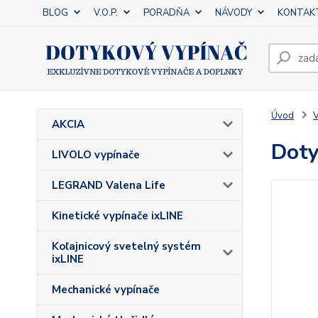
BLOG
V.O.P.
PORADŇA
NÁVODY
KONTAK
Úvod
V
AKCIA
Doty
LIVOLO vypínače
LEGRAND Valena Life
Kinetické vypínače ixLINE
Koľajnicový svetelný systém
ixLINE
Mechanické vypínače