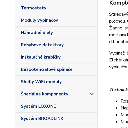
Komple
Termostaty
Striedav
Moduly vypínačov
plochou.
Žiadne s
Náhradné diely
mechanic
dlhodobo 
Pohybové detektory
Vypínač 
Inštalačné krabičky
Elektrik
vypínačom
Bezpotenciálové spínače
Shelly WiFi moduly
Technick
Špeciálne komponenty
Roz
Systém LOXONE
Nap
Max
Systém BROADLINK
Max