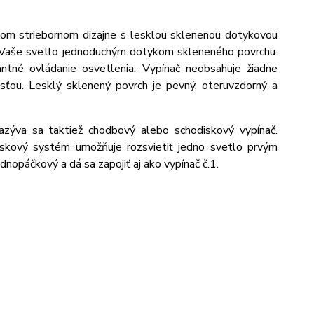
om striebornom dizajne s lesklou sklenenou dotykovou
te Vaše svetlo jednoduchým dotykom skleneného povrchu.
antné ovládanie osvetlenia. Vypínač neobsahuje žiadne
sťou. Lesklý sklenený povrch je pevný, oteruvzdorný a
azýva sa taktiež chodbový alebo schodiskový vypínač.
odiskový systém umožňuje rozsvietiť jedno svetlo prvým
nopáčkový a dá sa zapojiť aj ako vypínač č.1.