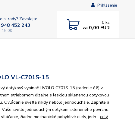
Prihlásenie
e si rady? Zavolajte.
0
ks
 948 452 243
za
0,00 EUR
- 15:00
OLO VL-C701S-15
avý dotykový vypínač LIVOLO C701S-15 (radenie č.6) v
tnom striebornom dizajne s lesklou sklenenou dotykovou
u. Ovládanie svetla nikdy nebolo jednoduchšie. Zapnite a
e Vaše svetlo jednoduchým dotykom skleneného povrchu.
stláčanie, žiadne mechanické pohyblivé diely, jedn...
celý