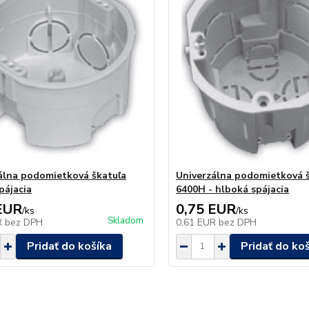
álna podomietková škatuľa
Univerzálna podomietková 
pájacia
6400H - hlboká spájacia
EUR
0,75 EUR
/
ks
/
ks
Skladom
R
bez DPH
0,61 EUR
bez DPH
Pridať do košíka
Pridať do ko