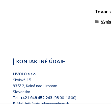
Tovar 
Vypín
KONTAKTNÉ ÚDAJE
LIVOLO s.r.o.
Školská 15
93532, Kalná nad Hronom
Slovensko
Tel:
+421 948 452 243
(08:00-16:00)
E-Mail: info(a)dotykovyvypinac.sk