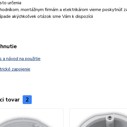
sto určenia
hodníkom, montážnym firmám a elektrikárom vieme poskytnúť z
rípade akýchkoľvek otázok sme Vám k dispozícii
ahnutie
 a návod na použitie
rické zapojenie
ci tovar
2