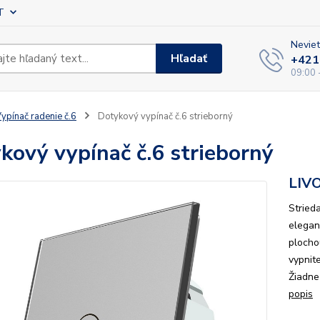
T
Neviet
Hľadať
+421
09:00 
ypínač radenie č.6
Dotykový vypínač č.6 strieborný
kový vypínač č.6 strieborný
LIV
Stried
elegan
plocho
vypnit
Žiadne 
popis