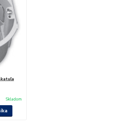
škatuľa
Skladom
šíka