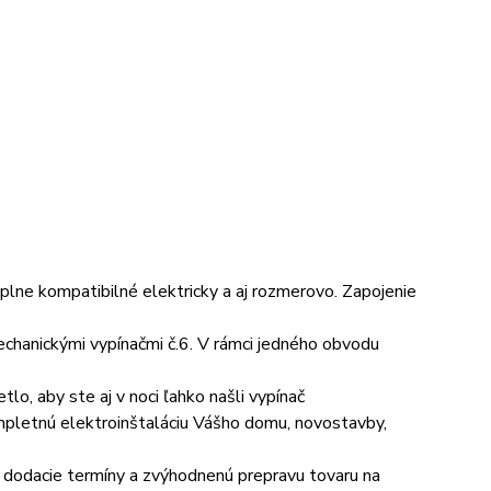
 plne kompatibilné elektricky a aj rozmerovo. Zapojenie
chanickými vypínačmi č.6. V rámci jedného obvodu
o, aby ste aj v noci ľahko našli vypínač
pletnú elektroinštaláciu Vášho domu, novostavby,
e dodacie termíny a zvýhodnenú prepravu tovaru na