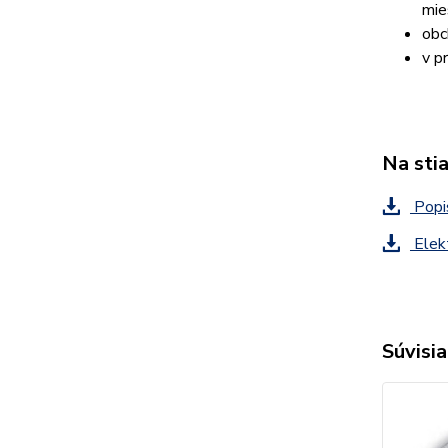
mie
obc
v p
Na sti
Popis
Elekt
Súvisia