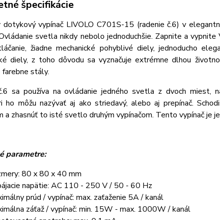
tné špecifikácie
ý dotykový vypínač LIVOLO C701S-15 (radenie č.6) v elegantn
 Ovládanie svetla nikdy nebolo jednoduchšie. Zapnite a vypni
tláčanie, žiadne mechanické pohyblivé diely, jednoducho eleg
ké diely, z toho dôvodu sa vyznačuje extrémne dlhou životno
farebne stály.
č.6 sa používa na ovládanie jedného svetla z dvoch miest, n
ári ho môžu nazývať aj ako striedavý, alebo aj prepínač. Sch
 a zhasnúť to isté svetlo druhým vypínačom. Tento vypínač je jed
é parametre:
mery: 80 x 80 x 40 mm
ájacie napätie: AC 110 - 250 V / 50 - 60 Hz
imálny prúd / vypínač: max. zaťaženie 5A / kanál
imálna záťaž / vypínač: min. 15W - max. 1000W / kanál