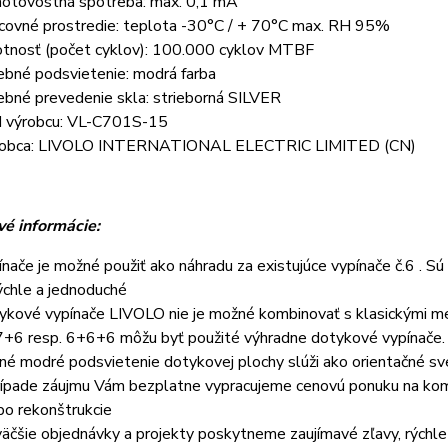
otovostná spotreba: max. 0,1 mA
covné prostredie: teplota -30°C / + 70°C max. RH 95%
otnosť (počet cyklov): 100.000 cyklov MTBF
ebné podsvietenie: modrá farba
ebné prevedenie skla: strieborná SILVER
 výrobcu: VL-C701S-15
obca: LIVOLO INTERNATIONAL ELECTRIC LIMITED (CN)
é informácie:
ínače je možné použiť ako náhradu za existujúce vypínače č.6 . Sú
rýchle a jednoduché
ykové vypínače LIVOLO nie je možné kombinovať s klasickými me
+6 resp. 6+6+6 môžu byť použité výhradne dotykové vypínače.
né modré podsvietenie dotykovej plochy slúži ako orientačné svetl
rípade záujmu Vám bezplatne vypracujeme cenovú ponuku na kom
bo rekonštrukcie
väčšie objednávky a projekty poskytneme zaujímavé zľavy, rýchl