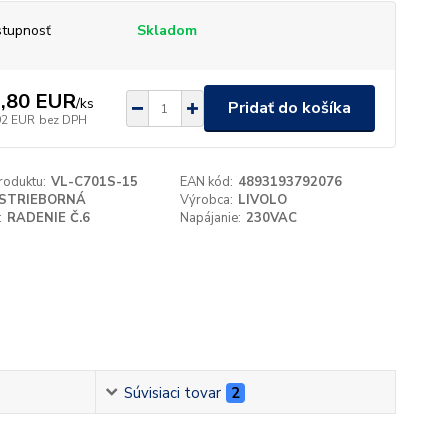
tupnosť
Skladom
,80 EUR
/
ks
Pridať do košíka
92 EUR
bez DPH
roduktu:
VL-C701S-15
EAN kód:
4893193792076
STRIEBORNÁ
Výrobca:
LIVOLO
:
RADENIE Č.6
Napájanie:
230VAC
Súvisiaci tovar
2