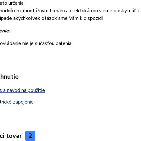
sto určenia
hodníkom, montážnym firmám a elektrikárom vieme poskytnúť z
rípade akýchkoľvek otázok sme Vám k dispozícii
nie:
ovládanie nie je súčasťou balenia.
ahnutie
 a návod na použitie
rické zapojenie
ci tovar
2