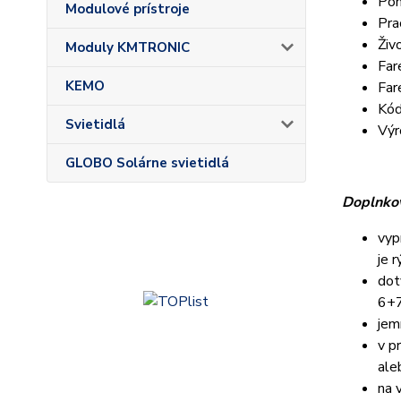
Poh
Modulové prístroje
Pra
Živ
Moduly KMTRONIC
Far
KEMO
Far
Kód
Svietidlá
Výr
GLOBO Solárne svietidlá
Doplnkov
vyp
je 
dot
6+7
jem
v p
ale
na 