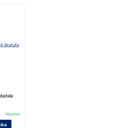
škatuľa
Skladom
šíka