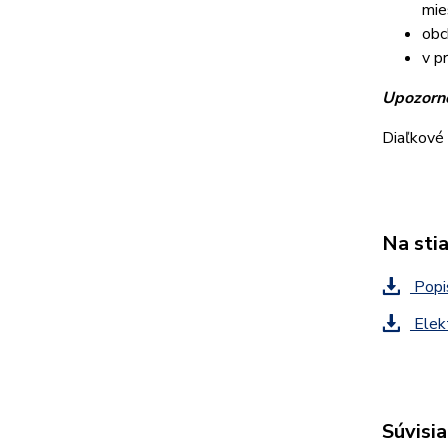
mie
obc
v p
Upozorne
Diaľkové 
Na sti
Popis
Elekt
Súvisia