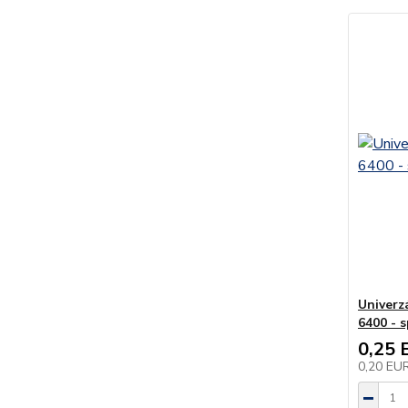
Univerz
6400 - s
0,25 
0,20 EU