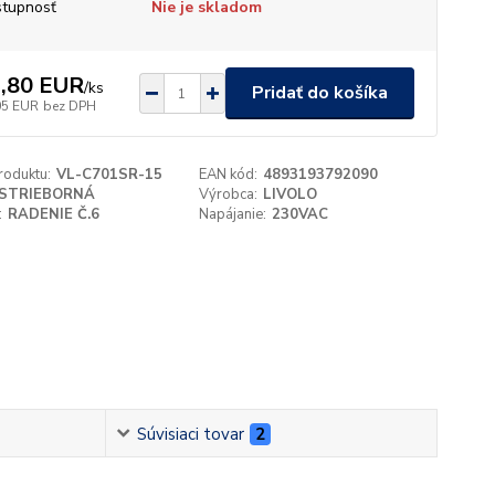
tupnosť
Nie je skladom
,80 EUR
/
ks
Pridať do košíka
05 EUR
bez DPH
roduktu:
VL-C701SR-15
EAN kód:
4893193792090
STRIEBORNÁ
Výrobca:
LIVOLO
:
RADENIE Č.6
Napájanie:
230VAC
Súvisiaci tovar
2