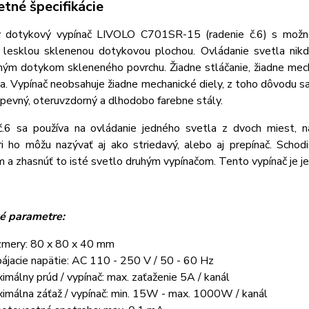
tné špecifikácie
ý dotykový vypínač LIVOLO C701SR-15 (radenie č.6) s možn
s lesklou sklenenou dotykovou plochou. Ovládanie svetla nik
hým dotykom skleneného povrchu. Žiadne stláčanie, žiadne mech
a. Vypínač neobsahuje žiadne mechanické diely, z toho dôvodu s
 pevný, oteruvzdorný a dlhodobo farebne stály.
č.6 sa používa na ovládanie jedného svetla z dvoch miest, n
ári ho môžu nazývať aj ako striedavý, alebo aj prepínač. Sch
 a zhasnúť to isté svetlo druhým vypínačom. Tento vypínač je jed
é parametre:
mery: 80 x 80 x 40 mm
ájacie napätie: AC 110 - 250 V / 50 - 60 Hz
imálny prúd / vypínač: max. zaťaženie 5A / kanál
imálna záťaž / vypínač: min. 15W - max. 1000W / kanál