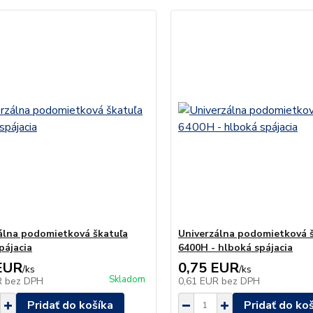
álna podomietková škatuľa
Univerzálna podomietková 
pájacia
6400H - hlboká spájacia
EUR
0,75 EUR
/
ks
/
ks
Skladom
R
bez DPH
0,61 EUR
bez DPH
Pridať do košíka
Pridať do ko