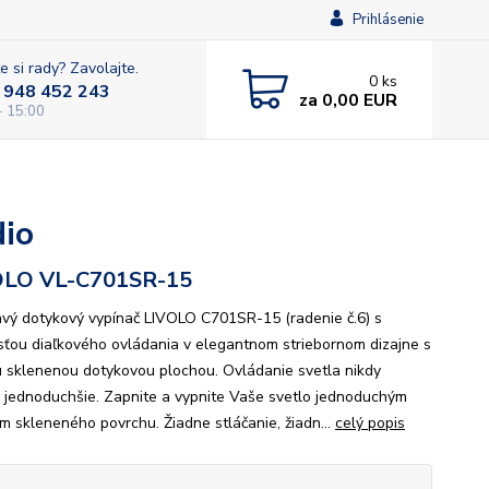
Prihlásenie
e si rady? Zavolajte.
0
ks
 948 452 243
za
0,00 EUR
- 15:00
dio
OLO VL-C701SR-15
avý dotykový vypínač LIVOLO C701SR-15 (radenie č.6) s
ťou diaľkového ovládania v elegantnom striebornom dizajne s
u sklenenou dotykovou plochou. Ovládanie svetla nikdy
 jednoduchšie. Zapnite a vypnite Vaše svetlo jednoduchým
m skleneného povrchu. Žiadne stláčanie, žiadn...
celý popis