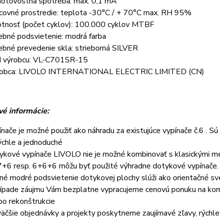
otovostná spotreba: max. 0,1 mA
covné prostredie: teplota -30°C / + 70°C max. RH 95%
otnosť (počet cyklov): 100.000 cyklov MTBF
ebné podsvietenie: modrá farba
ebné prevedenie skla: strieborná SILVER
 výrobcu: VL-C701SR-15
obca: LIVOLO INTERNATIONAL ELECTRIC LIMITED (CN)
é informácie:
ínače je možné použiť ako náhradu za existujúce vypínače č.6 . Sú
rýchle a jednoduché
ykové vypínače LIVOLO nie je možné kombinovať s klasickými me
+6 resp. 6+6+6 môžu byť použité výhradne dotykové vypínače.
né modré podsvietenie dotykovej plochy slúži ako orientačné svetl
rípade záujmu Vám bezplatne vypracujeme cenovú ponuku na kom
bo rekonštrukcie
väčšie objednávky a projekty poskytneme zaujímavé zľavy, rýchl