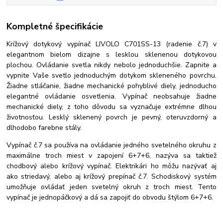
Kompletné špecifikácie
Krížový dotykový vypínač LIVOLO C701SS-13 (radenie č.7) v
elegantnom bielom dizajne s lesklou sklenenou dotykovou
plochou. Ovládanie svetla nikdy nebolo jednoduchšie. Zapnite a
vypnite Vaše svetlo jednoduchým dotykom skleneného povrchu.
Žiadne stláčanie, žiadne mechanické pohyblivé diely, jednoducho
elegantné ovládanie osvetlenia. Vypínač neobsahuje žiadne
mechanické diely, z toho dôvodu sa vyznačuje extrémne dlhou
životnosťou. Lesklý sklenený povrch je pevný, oteruvzdorný a
dlhodobo farebne stály.
Vypínač č.7 sa používa na ovládanie jedného svetelného okruhu z
maximálne troch miest v zapojení 6+7+6, nazýva sa taktiež
chodbový alebo krížový vypínač. Elektrikári ho môžu nazývať aj
ako striedavý, alebo aj krížový prepínač č.7. Schodiskový systém
umožňuje ovládať jeden svetelný okruh z troch miest. Tento
vypínač je jednopáčkový a dá sa zapojiť do obvodu štýlom 6+7+6.