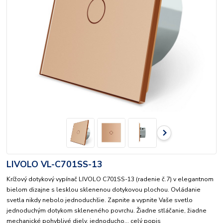
LIVOLO VL-C701SS-13
Krížový dotykový vypínač LIVOLO C701SS-13 (radenie č.7) v elegantnom
bielom dizajne s lesklou sklenenou dotykovou plochou. Ovládanie
svetla nikdy nebolo jednoduchšie. Zapnite a vypnite Vaše svetlo
jednoduchým dotykom skleneného povrchu. Žiadne stláčanie, žiadne
mechanické pohyblivé diely, jednoducho...
celý popis