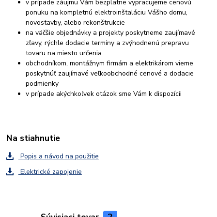
v prípade záujmu Vám bezplatne vypracujeme cenovú
ponuku na kompletnú elektroinštaláciu Vášho domu,
novostavby, alebo rekonštrukcie
na väčšie objednávky a projekty poskytneme zaujímavé
zľavy, rýchle dodacie termíny a zvýhodnenú prepravu
tovaru na miesto určenia
obchodníkom, montážnym firmám a elektrikárom vieme
poskytnúť zaujímavé veľkoobchodné cenové a dodacie
podmienky
v prípade akýchkoľvek otázok sme Vám k dispozícii
Na stiahnutie
Popis a návod na použitie
Elektrické zapojenie
Súvisiaci tovar
2