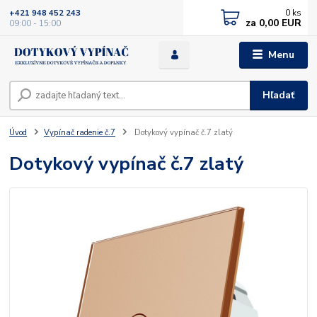
0
ks
+421 948 452 243
za
0,00 EUR
09:00 - 15:00
Menu
Hľadať
Úvod
Vypínač radenie č.7
Dotykový vypínač č.7 zlatý
Dotykový vypínač č.7 zlatý