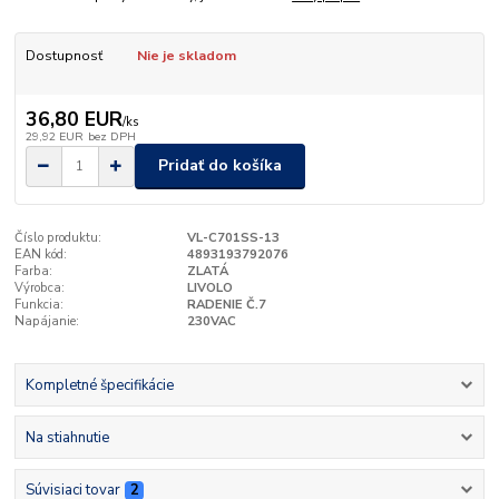
Dostupnosť
Nie je skladom
36,80 EUR
/
ks
29,92 EUR
bez DPH
Pridať do košíka
Číslo produktu:
VL-C701SS-13
EAN kód:
4893193792076
Farba:
ZLATÁ
Výrobca:
LIVOLO
Funkcia:
RADENIE Č.7
Napájanie:
230VAC
Kompletné špecifikácie
Na stiahnutie
Súvisiaci tovar
2