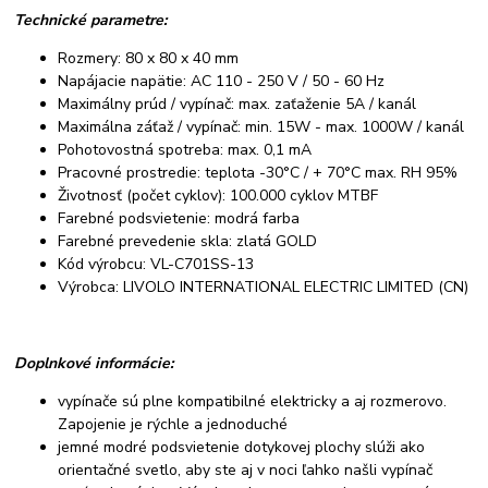
Technické parametre:
Rozmery: 80 x 80 x 40 mm
Napájacie napätie: AC 110 - 250 V / 50 - 60 Hz
Maximálny prúd / vypínač: max. zaťaženie 5A / kanál
Maximálna záťaž / vypínač: min. 15W - max. 1000W / kanál
Pohotovostná spotreba: max. 0,1 mA
Pracovné prostredie: teplota -30°C / + 70°C max. RH 95%
Životnosť (počet cyklov): 100.000 cyklov MTBF
Farebné podsvietenie: modrá farba
Farebné prevedenie skla: zlatá GOLD
Kód výrobcu: VL-C701SS-13
Výrobca: LIVOLO INTERNATIONAL ELECTRIC LIMITED (CN)
Doplnkové informácie:
vypínače sú plne kompatibilné elektricky a aj rozmerovo.
Zapojenie je rýchle a jednoduché
jemné modré podsvietenie dotykovej plochy slúži ako
orientačné svetlo, aby ste aj v noci ľahko našli vypínač