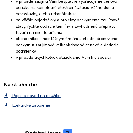
v prípade záujmu Vám bezplatne vypracujeme cenovú
ponuku na kompletnú elektroinštaláciu Vášho domu,
novostavby, alebo rekonštrukcie
na väčšie objednávky a projekty poskytneme zaujímavé
zľavy, rýchle dodacie termíny a zvýhodnenú prepravu
tovaru na miesto určenia
obchodníkom, montážnym firmám a elektrikárom vieme
poskytnúť zaujímavé veľkoobchodné cenové a dodacie
podmienky
v prípade akýchkoľvek otázok sme Vám k dispozícii
Na stiahnutie
Popis a návod na použitie
Elektrické zapojenie
Súvisiaci tovar
2