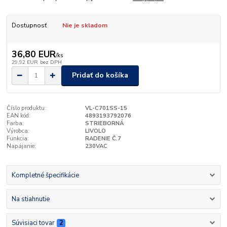
Dostupnosť
Nie je skladom
36,80 EUR
/
ks
29,92 EUR
bez DPH
Pridať do košíka
Číslo produktu:
VL-C701SS-15
EAN kód:
4893193792076
Farba:
STRIEBORNÁ
Výrobca:
LIVOLO
Funkcia:
RADENIE Č.7
Napájanie:
230VAC
Kompletné špecifikácie
Na stiahnutie
Súvisiaci tovar
2