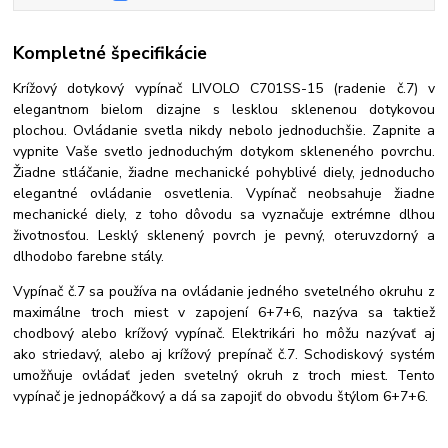
Kompletné špecifikácie
Krížový dotykový vypínač LIVOLO C701SS-15 (radenie č.7) v
elegantnom bielom dizajne s lesklou sklenenou dotykovou
plochou. Ovládanie svetla nikdy nebolo jednoduchšie. Zapnite a
vypnite Vaše svetlo jednoduchým dotykom skleneného povrchu.
Žiadne stláčanie, žiadne mechanické pohyblivé diely, jednoducho
elegantné ovládanie osvetlenia. Vypínač neobsahuje žiadne
mechanické diely, z toho dôvodu sa vyznačuje extrémne dlhou
životnosťou. Lesklý sklenený povrch je pevný, oteruvzdorný a
dlhodobo farebne stály.
Vypínač č.7 sa používa na ovládanie jedného svetelného okruhu z
maximálne troch miest v zapojení 6+7+6, nazýva sa taktiež
chodbový alebo krížový vypínač. Elektrikári ho môžu nazývať aj
ako striedavý, alebo aj krížový prepínač č.7. Schodiskový systém
umožňuje ovládať jeden svetelný okruh z troch miest. Tento
vypínač je jednopáčkový a dá sa zapojiť do obvodu štýlom 6+7+6.