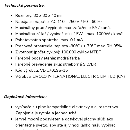
Technické parametre:
Rozmery: 80 x 80 x 40 mm
Napájacie napätie: AC 110 - 250 V / 50 - 60 Hz
Maximálny prúd / vypínač: max. zaťaženie 5A / kanál
Maximálna záťaž / vypínač: min. 15W - max. 1000W / kanál
Pohotovostná spotreba: max. 0,1 mA
Pracovné prostredie: teplota -30°C / + 70°C max. RH 95%
Životnosť (počet cyklov): 100.000 cyklov MTBF
Farebné podsvietenie: modrá farba
Farebné prevedenie skla: strieborná SILVER
Kód výrobcu: VL-C701SS-15
Výrobca: LIVOLO INTERNATIONAL ELECTRIC LIMITED (CN)
Doplnkové informácie:
vypínače sú plne kompatibilné elektricky a aj rozmerovo.
Zapojenie je rýchle a jednoduché
jemné modré podsvietenie dotykovej plochy slúži ako
orientačné svetlo, aby ste aj v noci ľahko našli vypínač