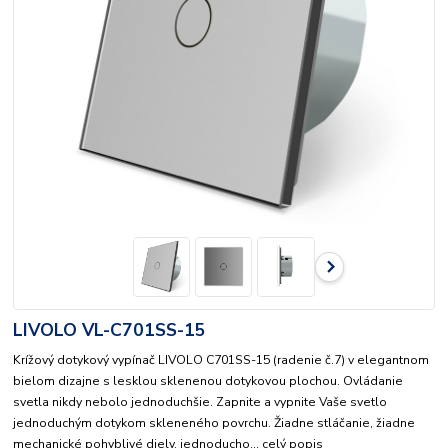
LIVOLO VL-C701SS-15
Krížový dotykový vypínač LIVOLO C701SS-15 (radenie č.7) v elegantnom
bielom dizajne s lesklou sklenenou dotykovou plochou. Ovládanie
svetla nikdy nebolo jednoduchšie. Zapnite a vypnite Vaše svetlo
jednoduchým dotykom skleneného povrchu. Žiadne stláčanie, žiadne
mechanické pohyblivé diely, jednoducho...
celý popis