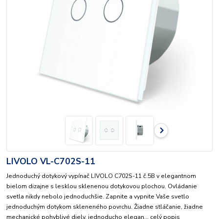
LIVOLO VL-C702S-11
Jednoduchý dotykový vypínač LIVOLO C702S-11 č.5B v elegantnom
bielom dizajne s lesklou sklenenou dotykovou plochou. Ovládanie
svetla nikdy nebolo jednoduchšie. Zapnite a vypnite Vaše svetlo
jednoduchým dotykom skleneného povrchu. Žiadne stláčanie, žiadne
mechanické pohyblivé diely, jednoducho elegan...
celý popis