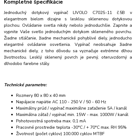
Kompletné špecifikácie
Jednoduchý dotykový vypínač LIVOLO C702S-11 č.5B v
elegantnom bielom dizajne s lesklou sklenenou dotykovou
plochou. Ovládanie svetla nikdy nebolo jednoduchšie. Zapnite a
vypnite Vaše svetlo jednoduchým dotykom skleneného povrchu.
Žiadne stláčanie, žiadne mechanické pohyblivé diely, jednoducho
elegantné ovládanie osvetlenia. Vypínač neobsahuje žiadne
mechanické diely, z toho dôvodu sa vyznačuje extrémne dlhou
životnosťou. Lesklý sklenený povrch je pevný, oteruvzdorný a
dlhodobo farebne stály.
Technické parametre:
Rozmery 80 x 80 x 40 mm
Napájacie napätie AC 110 - 250 V / 50 - 60 Hz
Maximálny prúd / vypínač maximálne zaťaženie 5A / kanál
Maximálna záťaž / vypínač min. 15W - max. 1000W / kanál
Pohotovostná spotreba max. 0,1 mA
Pracovné prostredie teplota -30°C / + 70°C max. RH 95%
Životnosť (počet cyklov) 100.000 cyklov MTBF