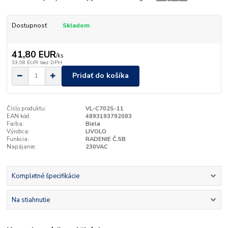
Dostupnosť
Skladom
41,80 EUR
/
ks
33,98 EUR
bez DPH
Pridať do košíka
Číslo produktu:
VL-C702S-11
EAN kód:
4893193792083
Farba:
Biela
Výrobca:
LIVOLO
Funkcia:
RADENIE Č.5B
Napájanie:
230VAC
Kompletné špecifikácie
Na stiahnutie