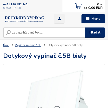
0
ks
+421 948 452 243
za
0,00 EUR
09:00 - 15:00
Menu
Hľadať
Úvod
Vypínač radenie č.5B
Dotykový vypínač č.5B biely
Dotykový vypínač č.5B biely