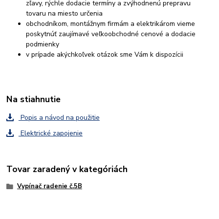
zľavy, rýchle dodacie termíny a zvýhodnenú prepravu
tovaru na miesto určenia
obchodníkom, montážnym firmám a elektrikárom vieme
poskytnúť zaujímavé veľkoobchodné cenové a dodacie
podmienky
v prípade akýchkoľvek otázok sme Vám k dispozícii
Na stiahnutie
Popis a návod na použitie
Elektrické zapojenie
Tovar zaradený v kategóriách
Vypínač radenie č.5B