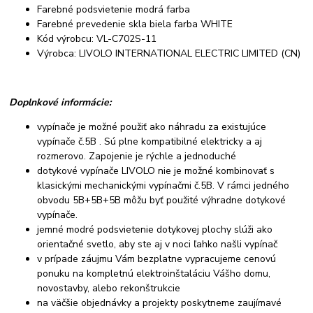
Farebné podsvietenie modrá farba
Farebné prevedenie skla biela farba WHITE
Kód výrobcu: VL-C702S-11
Výrobca: LIVOLO INTERNATIONAL ELECTRIC LIMITED (CN)
Doplnkové informácie:
vypínače je možné použiť ako náhradu za existujúce
vypínače č.5B . Sú plne kompatibilné elektricky a aj
rozmerovo. Zapojenie je rýchle a jednoduché
dotykové vypínače LIVOLO nie je možné kombinovať s
klasickými mechanickými vypínačmi č.5B. V rámci jedného
obvodu 5B+5B+5B môžu byť použité výhradne dotykové
vypínače.
jemné modré podsvietenie dotykovej plochy slúži ako
orientačné svetlo, aby ste aj v noci ľahko našli vypínač
v prípade záujmu Vám bezplatne vypracujeme cenovú
ponuku na kompletnú elektroinštaláciu Vášho domu,
novostavby, alebo rekonštrukcie
na väčšie objednávky a projekty poskytneme zaujímavé