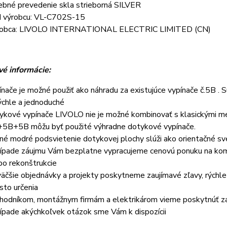
ebné prevedenie skla strieborná SILVER
 výrobcu: VL-C702S-15
obca: LIVOLO INTERNATIONAL ELECTRIC LIMITED (CN)
é informácie:
ínače je možné použiť ako náhradu za existujúce vypínače č.5B . 
rýchle a jednoduché
ykové vypínače LIVOLO nie je možné kombinovať s klasickými me
5B+5B môžu byť použité výhradne dotykové vypínače.
né modré podsvietenie dotykovej plochy slúži ako orientačné svetl
rípade záujmu Vám bezplatne vypracujeme cenovú ponuku na kom
bo rekonštrukcie
väčšie objednávky a projekty poskytneme zaujímavé zľavy, rýchl
sto určenia
hodníkom, montážnym firmám a elektrikárom vieme poskytnúť z
rípade akýchkoľvek otázok sme Vám k dispozícii