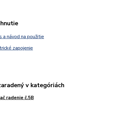
ahnutie
 a návod na použitie
rické zapojenie
zaradený v kategóriách
ač radenie č.5B