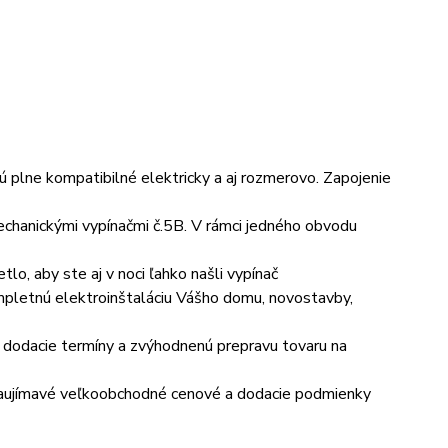
Sú plne kompatibilné elektricky a aj rozmerovo. Zapojenie
chanickými vypínačmi č.5B. V rámci jedného obvodu
o, aby ste aj v noci ľahko našli vypínač
pletnú elektroinštaláciu Vášho domu, novostavby,
e dodacie termíny a zvýhodnenú prepravu tovaru na
aujímavé veľkoobchodné cenové a dodacie podmienky