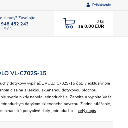
Prihlásenie
e si rady? Zavolajte.
0
ks
 948 452 243
za
0,00 EUR
- 15:00
OLO VL-C702S-15
uchý dotykový vypínač LIVOLO C702S-15 č.5B v exkluzívnom
ornom dizajne s lesklou sklenenou dotykovou plochou.
nie svetla nikdy nebolo jednoduchšie. Zapnite a vypnite Vaše
 jednoduchým dotykom skleneného povrchu. Žiadne stláčanie,
 mechanické pohyblivé diely, jednoducho ...
celý popis