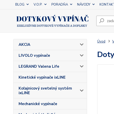
BLOG
V.O.P.
PORADŇA
NÁVODY
KONTAK
Úvod
V
AKCIA
Doty
LIVOLO vypínače
LEGRAND Valena Life
Kinetické vypínače ixLINE
Koľajnicový svetelný systém
ixLINE
Mechanické vypínače