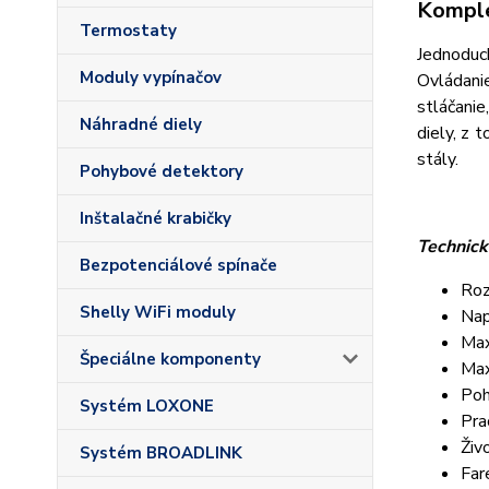
Komple
Termostaty
Jednoduc
Moduly vypínačov
Ovládani
stláčanie
Náhradné diely
diely, z 
stály.
Pohybové detektory
Inštalačné krabičky
Technick
Bezpotenciálové spínače
Roz
Shelly WiFi moduly
Nap
Max
Špeciálne komponenty
Max
Poh
Systém LOXONE
Pra
Živ
Systém BROADLINK
Far