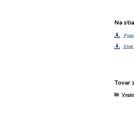
Na sti
Popis
Elekt
Tovar 
Vypín