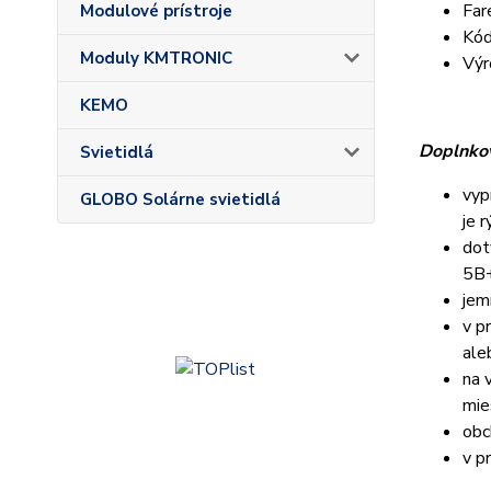
Far
Modulové prístroje
Kód
Moduly KMTRONIC
Výr
KEMO
Doplnkov
Svietidlá
vyp
GLOBO Solárne svietidlá
je 
dot
5B+
jem
v p
ale
na 
mie
obc
v p