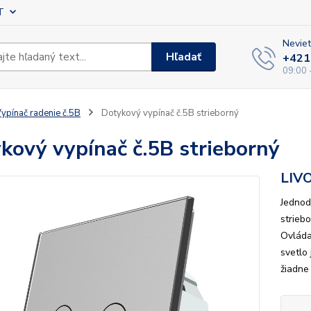
T
Neviet
Hľadať
+421
09:00 
ypínač radenie č.5B
Dotykový vypínač č.5B strieborný
kový vypínač č.5B strieborný
LIV
Jednod
strieb
Ovláda
svetlo
žiadne