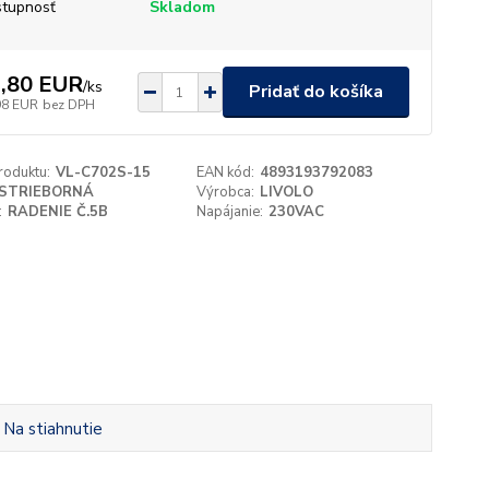
tupnosť
Skladom
,80 EUR
/
ks
Pridať do košíka
98 EUR
bez DPH
roduktu:
VL-C702S-15
EAN kód:
4893193792083
STRIEBORNÁ
Výrobca:
LIVOLO
:
RADENIE Č.5B
Napájanie:
230VAC
Na stiahnutie