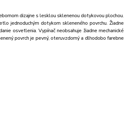
bornom dizajne s lesklou sklenenou dotykovou plochou.
svetlo jednoduchým dotykom skleneného povrchu. Žiadne
ádanie osvetlenia. Vypínač neobsahuje žiadne mechanické
lenený povrch je pevný, oteruvzdorný a dlhodobo farebne