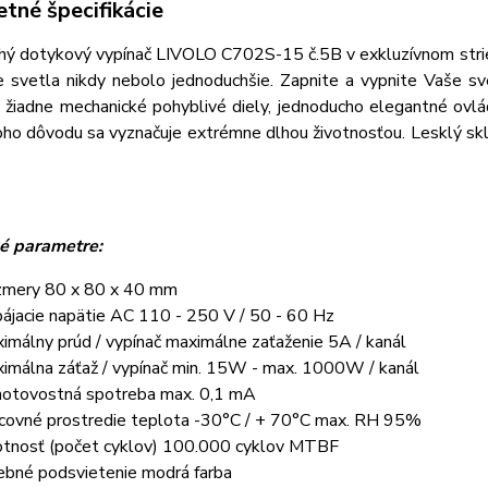
tné špecifikácie
hý dotykový vypínač LIVOLO C702S-15 č.5B v exkluzívnom strie
e svetla nikdy nebolo jednoduchšie. Zapnite a vypnite Vaše 
, žiadne mechanické pohyblivé diely, jednoducho elegantné ovl
toho dôvodu sa vyznačuje extrémne dlhou životnosťou. Lesklý sk
é parametre:
mery 80 x 80 x 40 mm
ájacie napätie AC 110 - 250 V / 50 - 60 Hz
imálny prúd / vypínač maximálne zaťaženie 5A / kanál
imálna záťaž / vypínač min. 15W - max. 1000W / kanál
otovostná spotreba max. 0,1 mA
covné prostredie teplota -30°C / + 70°C max. RH 95%
otnosť (počet cyklov) 100.000 cyklov MTBF
ebné podsvietenie modrá farba