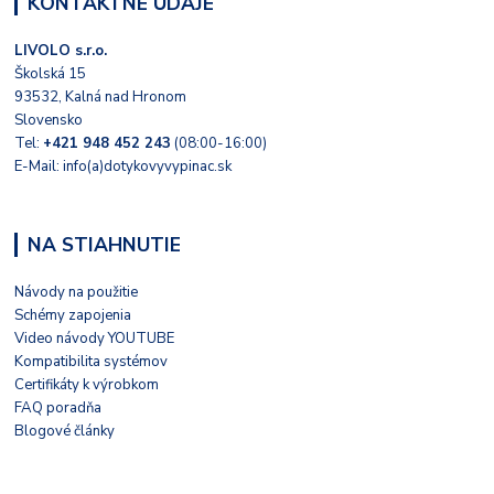
KONTAKTNÉ ÚDAJE
LIVOLO s.r.o.
Školská 15
93532, Kalná nad Hronom
Slovensko
Tel:
+421 948 452 243
(08:00-16:00)
E-Mail: info(a)dotykovyvypinac.sk
NA STIAHNUTIE
Návody na použitie
Schémy zapojenia
Video návody YOUTUBE
Kompatibilita systémov
Certifikáty k výrobkom
FAQ poradňa
Blogové články