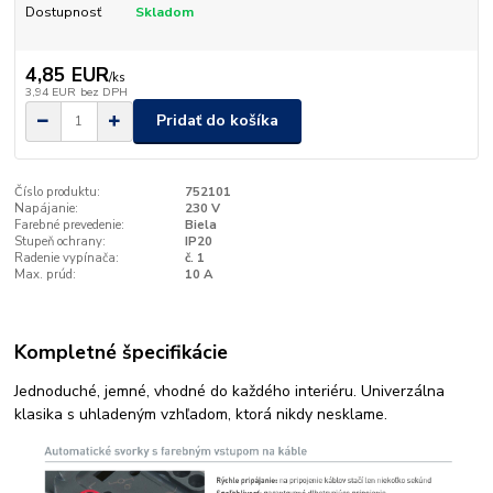
Dostupnosť
Skladom
4,85 EUR
/
ks
3,94 EUR
bez DPH
Pridať do košíka
Číslo produktu:
752101
Napájanie:
230 V
Farebné prevedenie:
Biela
Stupeň ochrany:
IP20
Radenie vypínača:
č. 1
Max. prúd:
10 A
Kompletné špecifikácie
Jednoduché, jemné, vhodné do každého interiéru. Univerzálna
klasika s uhladeným vzhľadom, ktorá nikdy nesklame.