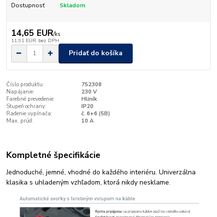
Dostupnosť
Skladom
14,65 EUR
/
ks
11,91 EUR
bez DPH
Pridať do košíka
Číslo produktu:
752308
Napájanie:
230 V
Farebné prevedenie:
Hliník
Stupeň ochrany:
IP20
Radenie vypínača:
č. 6+6 (5B)
Max. prúd:
10 A
Kompletné špecifikácie
Jednoduché, jemné, vhodné do každého interiéru. Univerzálna
klasika s uhladeným vzhľadom, ktorá nikdy nesklame.