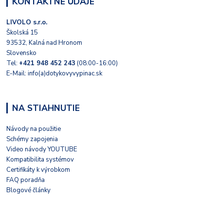
KONTAKTNÉ ÚDAJE
LIVOLO s.r.o.
Školská 15
93532, Kalná nad Hronom
Slovensko
Tel:
+421 948 452 243
(08:00-16:00)
E-Mail: info(a)dotykovyvypinac.sk
NA STIAHNUTIE
Návody na použitie
Schémy zapojenia
Video návody YOUTUBE
Kompatibilita systémov
Certifikáty k výrobkom
FAQ poradňa
Blogové články