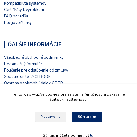
Kompatibilita systémov
Certifikáty k výrobkom
FAQ poradňa
Blogové články
ĎALŠIE INFORMÁCIE
Všeobecné obchodné podmienky
Reklamačný formulár
Poučenie pre odstúpenie od zmluvy
Sociálne siete FACEBOOK
Ochrana osobných údajov GDPR
Nezávislé hodnotenie HEUREKA
Tento web využíva cookies pre zaistenie funkčnosti a získavanie
Kontaktný formulár
štatistík návštevnosti.
Súhlasím
Nastavenia
© 2022 Tieto stránky prevádzkuje LIVOLO s.r.o. Školská 15, 935 32, Kalná nad
Hronom, Slovensko
Súhlas môžete odmietnuť
tu
.